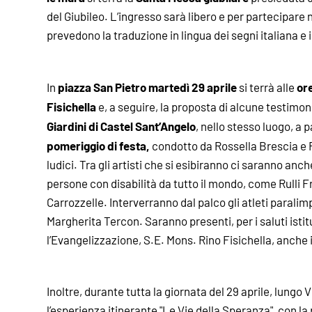
del Giubileo. L’ingresso sarà libero e per partecipare n
prevedono la traduzione in lingua dei segni italiana e
piazza San Pietro
martedì 29 aprile
ore
In
si terrà alle
Fisichella
e, a seguire, la proposta di alcune testimon
Giardini di Castel Sant’Angelo
, nello stesso luogo, a p
pomeriggio di festa,
condotto da Rossella Brescia e 
ludici. Tra gli artisti che si esibiranno ci saranno a
persone con disabilità da tutto il mondo, come Rulli Fr
Carrozzelle. Interverranno dal palco gli atleti paralim
Margherita Tercon. Saranno presenti, per i saluti istit
l’Evangelizzazione, S.E. Mons. Rino Fisichella, anche i
Inoltre, durante tutta la giornata del 29 aprile, lungo 
l’esperienza itinerante "Le Vie della Speranza", con la