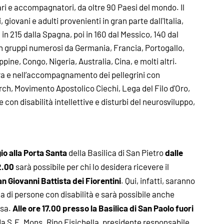
ari e accompagnatori, da oltre 90 Paesi del mondo. Il
giovani e adulti provenienti in gran parte dall'Italia,
 in 215 dalla Spagna, poi in 160 dal Messico, 140 dal
 in gruppi numerosi da Germania, Francia, Portogallo,
ppine, Congo, Nigeria, Australia, Cina, e molti altri.
ra e nell’accompagnamento dei pellegrini con
ch, Movimento Apostolico Ciechi, Lega del Filo d'Oro,
con disabilità intellettive e disturbi del neurosviluppo,
io alla Porta Santa
dalle
della Basilica di San Pietro
12.00
sarà possibile per chi lo desidera ricevere il
n Giovanni Battista dei Fiorentini
. Qui, infatti, saranno
a di persone con disabilità e sarà possibile anche
Alle ore 17.00 presso la Basilica di San Paolo fuori
osa.
a S.E. Mons. Rino Fisichella, presidente responsabile