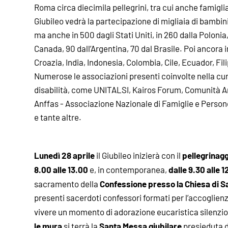
Roma circa diecimila pellegrini, tra cui anche famigli
Giubileo vedrà la partecipazione di migliaia di bambini, 
ma anche in 500 dagli Stati Uniti, in 260 dalla Polonia,
Canada, 90 dall’Argentina, 70 dal Brasile. Poi ancora
Croazia, India, Indonesia, Colombia, Cile, Ecuador, Fili
Numerose le associazioni presenti coinvolte nella cu
disabilità, come UNITALSI, Kairos Forum, Comunità Ar
Anffas - Associazione Nazionale di Famiglie e Persone 
e tante altre.
Lunedì 28 aprile
pellegrinagg
il Giubileo inizierà con il
8.00 alle 13.00
dalle 9.30 alle 
e, in contemporanea,
Confessione presso la Chiesa di Sa
sacramento della
presenti sacerdoti confessori formati per l’accoglienz
vivere un momento di adorazione eucaristica silenzi
le mura
Santa Messa giubilare
si terrà la
presieduta d