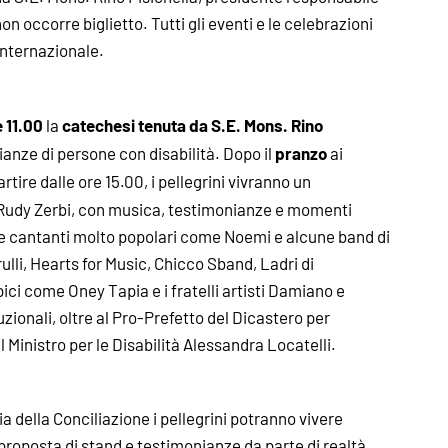
on occorre biglietto. Tutti gli eventi e le celebrazioni
 internazionale.
 11.00
catechesi tenuta da S.E. Mons. Rino
la
pranzo
ianze di persone con disabilità. Dopo il
ai
artire dalle ore 15.00, i pellegrini vivranno un
Rudy Zerbi, con musica, testimonianze e momenti
nche cantanti molto popolari come Noemi e alcune band di
ulli, Hearts for Music, Chicco Sband, Ladri di
pici come Oney Tapia e i fratelli artisti Damiano e
uzionali, oltre al Pro-Prefetto del Dicastero per
l Ministro per le Disabilità Alessandra Locatelli.
Via della Conciliazione i pellegrini potranno vivere
 proposta di stand e testimonianze da parte di realtà