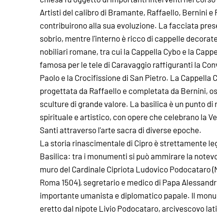
Artisti del calibro di Bramante, Raffaello, Bernini e
contribuirono alla sua evoluzione. La facciata pres
sobrio, mentre l'interno è ricco di cappelle decorat
nobiliari romane, tra cui la Cappella Cybo e la Cappe
famosa per le tele di Caravaggio raffiguranti la Co
Paolo e la Crocifissione di San Pietro. La Cappella C
progettata da Raffaello e completata da Bernini, o
sculture di grande valore. La basilica è un punto di
spirituale e artistico, con opere che celebrano la Ve
Santi attraverso l'arte sacra di diverse epoche.
La storia rinascimentale di Cipro è strettamente le
Basilica: tra i monumenti si può ammirare la notev
muro del Cardinale Cipriota Ludovico Podocataro (N
Roma 1504), segretario e medico di Papa Alessand
importante umanista e diplomatico papale. Il mon
eretto dal nipote Livio Podocataro, arcivescovo lati