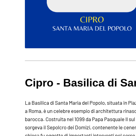
Cipro - Basilica di S
La Basilica di Santa Maria del Popolo, situata in Pi
a Roma, è un celebre esempio di architettura rinas
barocca. Costruita nel 1099 da Papa Pasquale II sul
sorgeva il Sepolcro dei Domizi, contenente le ceneri
chiesa fu oggetto di importanti interventi nel corso 