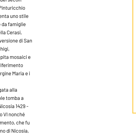
 Pinturicchio
enta uno stile
e da famiglie
lla Cerasi,
nversione di San
higi,
spita mosaici e
 riferimento
rgine Maria e i
gata alla
ole tomba a
icosia 1429 -
ro VI nonché
umento, che fu
no di Nicosia,