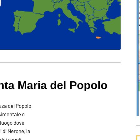
anta Maria del Popolo
azza del Popolo
cimentale e
 luogo dove
 di Nerone, la
dei secoli.