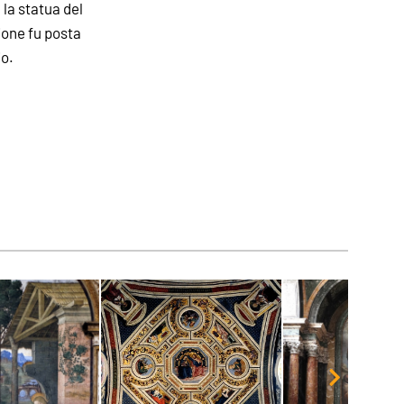
 la statua del
zione fu posta
io.