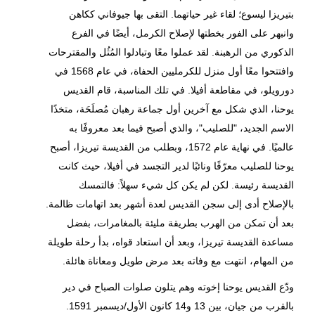
بتيريزا ليسوع؛ لقاء غير حياتهما. التقى بها جيوفاني ككاهن
وانبهر على الفور بخطتها لإصلاح الكرمل، أيضًا في الفرع
الذكوري من الرهبنة. لقد عملوا معًا وتبادلوا المُثُل والمقترحات
وافتتحوا معًا أول منزل للكرمليين الحفاة، في عام 1568 في
دورويلو، في مقاطعة أفيلا. في تلك المناسبة، قام القديس
يوحنا، الذي شكل مع آخرين أول جماعة رهبان مُصلَحَة، متخذًا
الاسم الجديد، "للصليب"، والذي أصبح فيما بعد معروفًا به
عالميًا. في نهاية عام 1572، وبطلب من القديسة تيريزا، أصبح
يوحنا للصليب معرّفًا ونائبًا لدير التجسد في أفيلا، حيث كانت
القديسة رئيسة. لكن لم يكن كل شيء سهلاً: فالتمسك
بالإصلاح أدى إلى سجن القديس لعدة أشهر بعد اتهامات ظالمة.
بعد أن تمكن من الهرب بطريقة مليئة بالمغامرات، بفضل
مساعدة القديسة تيريزا، وبعد أن استعاد قواه، بدأ رحلة طويلة
من المهام، انتهت مع وفاته بعد مرض طويل ومعاناة هائلة.
ودّع القديس يوحنا إخوته وهم يتلون صلوات الصباح في دير
بالقرب من جيان، بين 13 و14 كانون الأول/ديسمبر 1591.