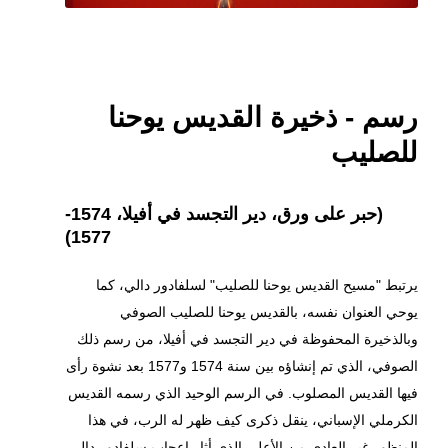
رسم - ذخيرة القديس يوحنا
للصليب
(حبر على ورق، دير التجسد في أفيلا، 1574-
1577)
يرتبط "مسيح القديس يوحنا للصليب" لسلفادور دالي، كما
يوحي العنوان نفسه، بالقديس يوحنا للصليب الصوفي
وبالذخيرة المحفوظة في دير التجسد في أفيلا، من رسم ذلك
الصوفي، الذي تم إنشاؤه بين سنة 1574 و1577 بعد نشوة رأى
فيها القديس المصلوب. في الرسم الوحيد الذي رسمه القديس
الكرملي الإسباني، ينقل ذكرى كيف ظهر له الرب، في هذا
المنظور غير العادي من الأعلى الذي أثار إعجاب سلفادور دالي