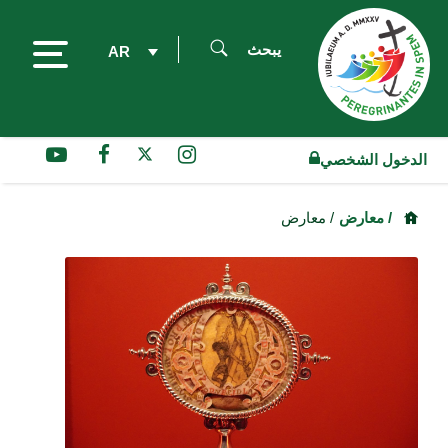
يبحث
AR
الدخول الشخصي
/ معارض
/ معارض