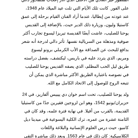
على الفور. كانت تلك الأيام التي تلت عيد الميلاد عام 1948،
عند عودته من إيطاليا، عندما أراد الفنان القيام برحلة إلى عمق
كاستيلا وليون، وزيارة ذلك الدير حيث، بالإضافة إلى القديس
يوحنا للصليب، عاشت أيضًا القديسة تيريزا ليسوع تجارب أكثر
صوفية ومذهلة من السريالية نفسها. تأثر دالي لدرجة أنه شعر
بدافع للبحث عن الصداقة مع الأب الكرملي برونو ليسوع
ومريم، الذي يتردد عليه في باريس، ليكتشف، بفضل دراسته
طريق ليل الحب المظلم، الذي يصفه القديس يوحنا للصليب
في نصوصه باعتباره الطريق الأكثر مباشرة الذي يمكن أن
تتبعه الروح للوصول إلى الاتحاد الكامل مع الله.
ولد يوحنا للصليب، تحت اسم خوان دي ييبيس ألفاريز، في 24
حزيران/يونيو 1542، وهو ابن لزوجين فقيرين جدًا من كاستيليا
القديمة، بالقرب من أفيلا. في نهاية فترة علمه، وقد كان في
الثامنة عشرة من عمره، ترك الكلية اليسوعية في ميدينا ديل
كامبو، حيث درس العلوم الإنسانية والبلاغة واللغات
الكلاسيكية: كان ذلك في عام 1563. وبعد ذلك مباشرة التقى