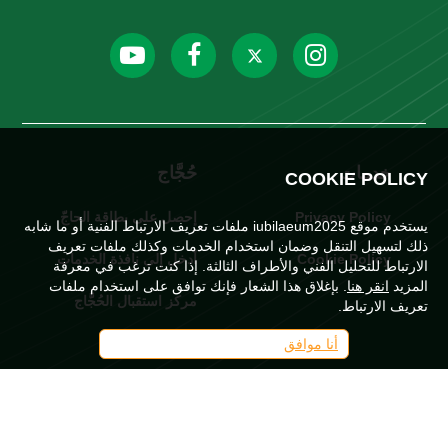
خدمات
حُجَّاج
COOKIE POLICY
Privacy Policy
إحصل على بطاقة الحاجّ
يستخدم موقع iubilaeum2025 ملفات تعريف الارتباط الفنية أو ما شابه
ذلك لتسهيل التنقل وضمان استخدام الخدمات وكذلك ملفات تعريف
Cookie Policy
أدخل إلى نافذة الخدمات
الارتباط للتحليل الفني والأطراف الثالثة. إذا كنت ترغب في معرفة
المزيد
انقر هنا
. بإغلاق هذا الشعار فإنك توافق على استخدام ملفات
مركز استقبال الحُجَّاج
تعريف الارتباط.
كُن متطوعًا
أنا موافق
SUPPORTERS AND OFFICIAL LOGO LICENSEES OF