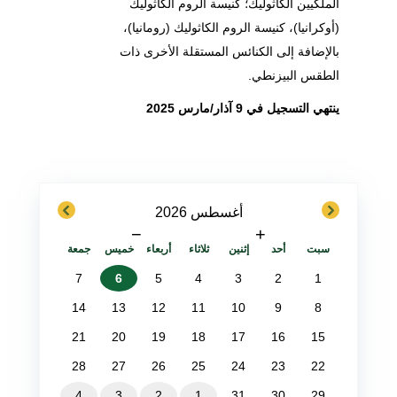
الملكيين الكاثوليك؛ كنيسة الروم الكاثوليك
(أوكرانيا)، كنيسة الروم الكاثوليك (رومانيا)،
بالإضافة إلى الكنائس المستقلة الأخرى ذات
الطقس البيزنطي.
ينتهي التسجيل في 9 آذار/مارس 2025
next
previous
أغسطس 2026
−
+
سبت
أحد
إثنين
ثلاثاء
أربعاء
خميس
جمعة
7
6
5
4
3
2
1
14
13
12
11
10
9
8
21
20
19
18
17
16
15
28
27
26
25
24
23
22
4
3
2
1
31
30
29