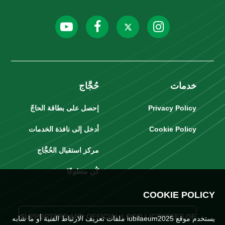
خدمات
حُجَّاج
Privacy Policy
إحصل على بطاقة الحاجّ
Cookie Policy
أدخل إلى نافذة الخدمات
مركز استقبال الحُجَّاج
كُن متطوعًا
COOKIE POLICY
SUPPORTERS AND OFFICIAL LOGO LICENSEES OF
يستخدم موقع iubilaeum2025 ملفات تعريف الارتباط الفنية أو ما شابه