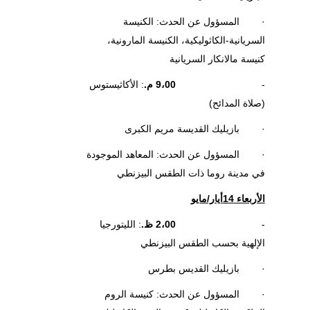
· المسؤول عن الحدث: الكنيسة
السريانية-الكاثوليكية، الكنيسة المارونية،
كنيسة مالانكار السريانية
-
9،00 م.
: الأكاثيستوس
(صلاة المدائح)
· بازيليك القديسة مريم الكبرى
· المسؤول عن الحدث: المعاهد الموجودة
في مدينة روما ذات الطقس البيزنطي
الأربعاء 14أيار/مايو
-
2،00 ظ.
: الليتورجيا
الإلهية بحسب الطقس البيزنطي
· بازيليك القديس بطرس
· المسؤول عن الحدث: كنيسة الروم