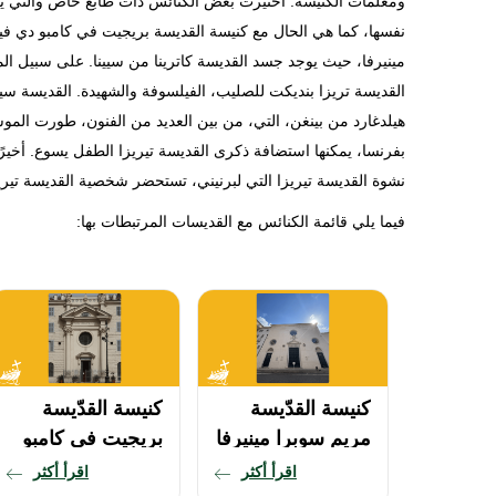
ومعلمات الكنيسة. اختيرت بعض الكنائس ذات طابع خاص والتي يم
نفسها، كما هي الحال مع كنيسة القديسة بريجيت في كامبو دي فيو
مينيرفا، حيث يوجد جسد القديسة كاترينا من سيينا. على سبيل 
القديسة تريزا بنديكت للصليب، الفيلسوفة والشهيدة. القديسة سي
هيلدغارد من بينغن، التي، من بين العديد من الفنون، طورت الموسي
نشوة القديسة تيريزا التي لبرنيني، تستحضر شخصية القديسة تيريزا 
فيما يلي قائمة الكنائس مع القديسات المرتبطات بها:
كنيسة القدّيسة
كنيسة القدّيسة
مريم سوبرا مينيرفا
بريجيت في كامبو
(سانتا ماريا سوبرا
دي فيوري (السويد)
اقرأ أكثر
اقرأ أكثر