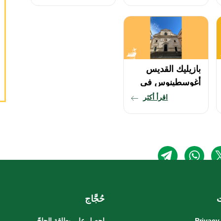
ديللا فيتّوريا)
بازيليك القديس
أغوسطينوس في
كامبو مارزيو
اقرأ أكثر
حُجَّاج
Privacy
إحصل على بطاقة الحاجّ