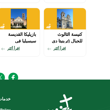
مينيرفا)
(سانتا بريجيتا في
كامبو دي فيوري)
كنيسة الثالوث
بازيليكا القديسة
للجبال (ترينيتا دي
سيسيليا في
مونتي)
تراستيفيري
اقرأ أكثر
اقرأ أكثر
(بازيليكا سانتا
سيسيليا إن
تراستيفيري)
خدمات
 Policy