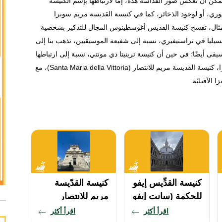
كن أن تعكس صور القداسة هذه، إما لارتباطها بإسم الكنيسة
ري، أو لوجود الذخائر، كما في كنيسة القديسة مريم سوبرا
المثال، تفسح كنيسة القديس أغوسطينوس المجال للتذكير بشخصية
سيليا في تراستيفيري، نسبة إلى شفيعة الموسيقيين، تذهب بنا إلى
قى أيضًا؛ في حين أن كنيسة ترينيتا دي مونتي، نسبة إلى ارتباطها
بفرنسا، يمكنها استضافة ذكرى القديسة تيريزا الطفل يسوع. أخيرًا، كنيسة القديسة مريم للانتصار (Santa Maria della Vittoria)، مع
الأفيليّة.
كنيسة القدِّيس إيفو
كنيسة القدّيسة
للحكمة (سانت إيفو
مريم للانتصار
أللا سابيينزا)
(كنيسة سانتا ماريا
اقرأ أكثر
اقرأ أكثر