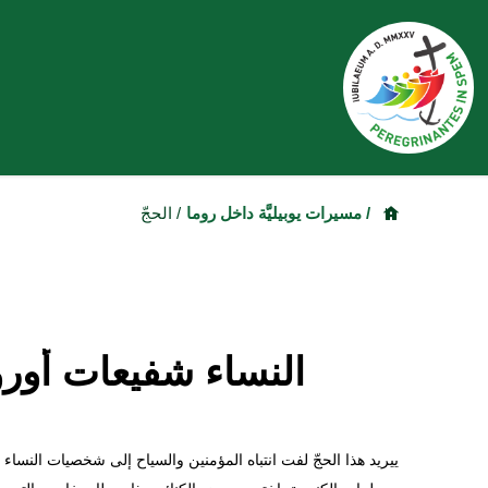
/ مسيرات يوبيليَّة داخل روما
/ الحجّ
النساء شفيعات أورو
ييريد هذا الحجّ لفت انتباه المؤمنين والسياح إلى شخصيات النساء