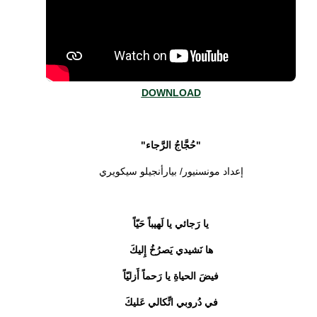
DOWNLOAD
"حُجَّاجُ الرَّجاء"
إعداد مونسنيور/ بيارأنجيلو سيكويري
يا رَجائي يا لَهيباً حَيّاً
ها نَشيدي يَصرُخُ إِليكَ
فيضَ الحياةِ يا رَحماً أَزليّاً
في دُروبي اتِّكالي عَليكَ