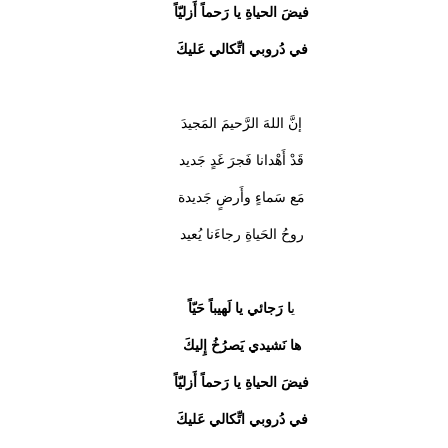
فيضَ الحياةِ يا رَحماً أَزليّاً
في دُروبي اتِّكالي عَليكَ
إنَّ اللهَ الرَّحيمَ المَجيدَ
قَدْ أَهْدانا فَجرَ غَدٍ جَديد
مَع سَماءٍ وأَرضٍ جَديدة
روحُ الحَياةِ رجاءَنا يُعيد
ي
ا رَجائي يا لَهيباً حَيّاً
ها نَشيدي يَصرُخُ إِليكَ
فيضَ الحياةِ يا رَحماً أَزليّاً
في دُروبي اتِّكالي عَليكَ