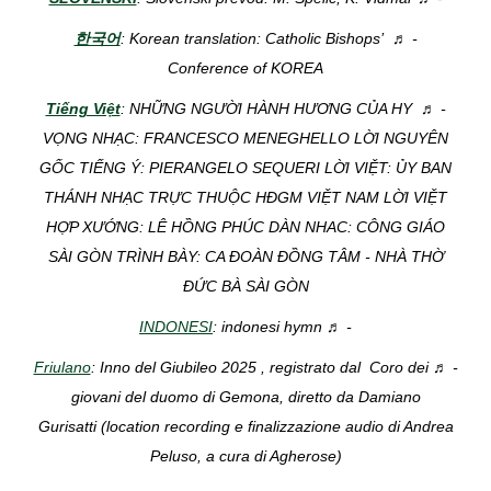
한국어
: Korean translation: Catholic Bishops’
- ♬
Conference of KOREA
Tiếng Việt
: NHỮNG NGƯỜI HÀNH HƯƠNG CỦA HY
- ♬
VỌNG NHẠC: FRANCESCO MENEGHELLO LỜI NGUYÊN
GỐC TIẾNG Ý: PIERANGELO SEQUERI LỜI VIỆT: ỦY BAN
THÁNH NHẠC TRỰC THUỘC HĐGM VIỆT NAM LỜI VIỆT
HỢP XƯỚNG: LÊ HỒNG PHÚC DÀN NHAC: CÔNG GIÁO
SÀI GÒN TRÌNH BÀY: CA ĐOÀN ĐỒNG TÂM - NHÀ THỜ
ĐỨC BÀ SÀI GÒN
INDONESI
: indonesi hymn
- ♬
Friulano
: Inno del Giubileo 2025 , registrato dal Coro dei
- ♬
giovani del duomo di Gemona, diretto da Damiano
Gurisatti (location recording e finalizzazione audio di Andrea
Peluso, a cura di Agherose)