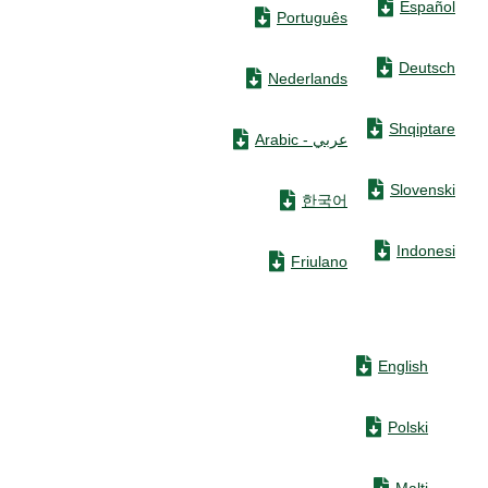
Español
Português
Deutsch
Nederlands
Shqiptare
عربي - Arabic
Slovenski
한국어
Indonesi
Friulano
English
Polski
Malti