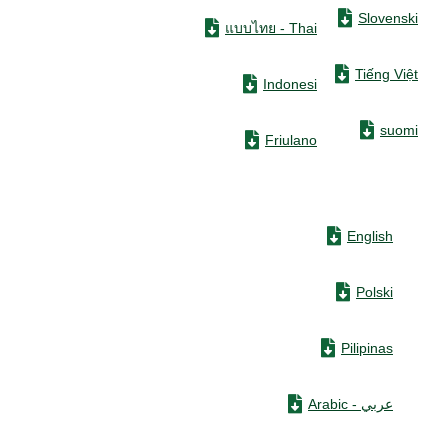
Slovenski
แบบไทย - Thai
Tiếng Việt
Indonesi
suomi
Friulano
English
Polski
Pilipinas
عربي - Arabic