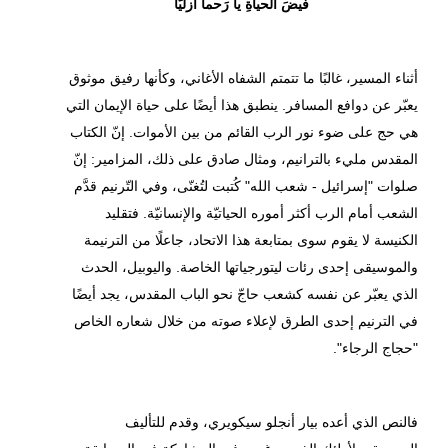
فيضَ الحياةِ يا رَحماً أَزليّاً
أثناء المسير، غالبًا ما تتمتم الشفاه الأغاني، وكأنها رفيق موثوق
يعبّر عن دوافع المسافر. ينطبق هذا أيضًا على حياة الإيمان التي
هي حج على ضوء نور الرب القائم من بين الأموات. إنّ الكتاب
المقدس مليء بالترانيم، ومثال صادق على ذلك، المزامير: إنّ
صلوات "إسرائيل - شعب الله" كُتبت لتُغنّى، وفي التّرنيم قدَّم
الشعب أمام الرب أكثر أموره الحياتيّة والإنسانيّة. فتقليد
الكنيسة لا يقوم سوى بمتابعة هذا الاتحاد، جاعلًا من الترنيمة
والموسيقى إحدى رئات ليتورجياتها الخاصة. واليوبيل، الحدث
الذي يعبّر عن نفسه كشعب حاجّ نحو الباب المقدس، يجد أيضًا
في الترنيم إحدى الطرق لإعلاء صوته من خلال شعاره الخاص
"حجاج الرجاء".
فالنص الذي أعده بيار أنجلو سيكويري، وقدم للتأليف