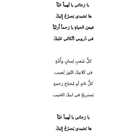
يا رَجائي يا لَهيباً حَيّاً
ها نَشيدي يَصرُخُ إِليكَ
فيضَ الحياةِ يا رَحماً أَزليّاً
في دُروبي اتِّكالي عَليكَ
كلُّ شَعبٍ لِسانٍ وأُمَّةٍ
في كَلامِكَ النّورَ يُصيب
كلُّ تائهٍ أو مُحتاجِ رَحمةٍ
يَستريحُ في ابنِكَ الحَبيب
يا رَجائي يا لَهيباً حَيّاً
ها نَشيدي يَصرُخُ إِليكَ