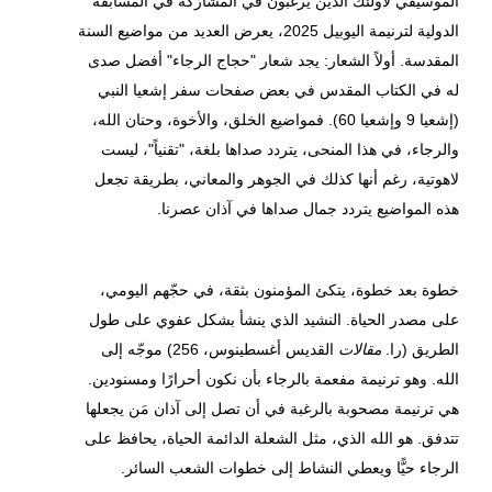
الموسيقي لأولئك الذين يرغبون في المشاركة في المسابقة
الدولية لترنيمة اليوبيل 2025، يعرض العديد من مواضيع السنة
المقدسة. أولاً الشعار: يجد شعار "حجاج الرجاء" أفضل صدى
له في الكتاب المقدس في بعض صفحات سفر إشعيا النبي
(إشعيا 9 وإشعيا 60). فمواضيع الخلق، والأخوة، وحنان الله،
والرجاء، في هذا المنحى، يتردد صداها بلغة، "تقنياً"، ليست
لاهوتية، رغم أنها كذلك في الجوهر والمعاني، بطريقة تجعل
هذه المواضيع يتردد جمال صداها في آذان عصرنا.
خطوة بعد خطوة، يتكئ المؤمنون بثقة، في حجّهم اليومي،
على مصدر الحياة. النشيد الذي ينشأ بشكل عفوي على طول
الطريق (را.
مقالات
القديس أغسطينوس، 256) موجّه إلى
الله. وهو ترنيمة مفعمة بالرجاء بأن نكون أحرارًا ومسنودين.
هي ترنيمة مصحوبة بالرغبة في أن تصل إلى آذان مَن يجعلها
تتدفق. هو الله الذي، مثل الشعلة الدائمة الحياة، يحافظ على
الرجاء حيًّا ويعطي النشاط إلى خطوات الشعب السائر.