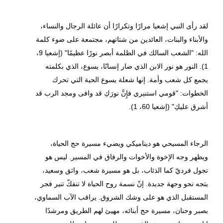
لقد رأى النبي إشعيا مرارًا وتكرارًا أن عائلة الرجال والنساء،
والأبناء والبنات، العائدين من شتاتهم، مجتمعة على ضوء كلمة
الله: "الشعب السالك في الظلمة أبصر نورًا عظيمًا" (إشعيا 9،
1). النور هو نور الابن الذي صار إنسانًا، يسوع، الذي بكلمته
يجمع كل شعب وأمة. إنها شعلة يسوع الحية التي تحرك
الخطوات: "قومي استنيري فإِنَّ نورَكِ قد وافى ومجد الرب قد
أشرق عليكِ" (إشعيا 60، 1).
الرجاء المسيحي هو ديناميكي ويضيء مسيرة حج الحياة،
ويظهر وجه الإخوة والأخوات والرفاق في المسير. ليس هو
تجول فرديّ كما الذئاب، بل هو مسيرة شعب، واثق وسعيد،
يتجه نحو وجهة جديدة. إنّ نسمة روح الحياة لا تنفكّ تنير فجر
المستقبل الذي هو على وشك الشروق. يراقب الآب السماوي،
بصبر وحنان، مسيرة حج أبنائه، مهيئ لهم الطريق ومرشدًا