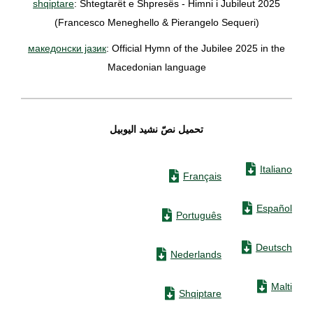
shqiptare
: Shtegtarët e Shpresës - Himni i Jubileut 2025
(Francesco Meneghello & Pierangelo Sequeri)
македонски јазик
: Official Hymn of the Jubilee 2025 in the
Macedonian language
تحميل نصّ نشيد اليوبيل
Italiano
Français
Español
Português
Deutsch
Nederlands
Malti
Shqiptare