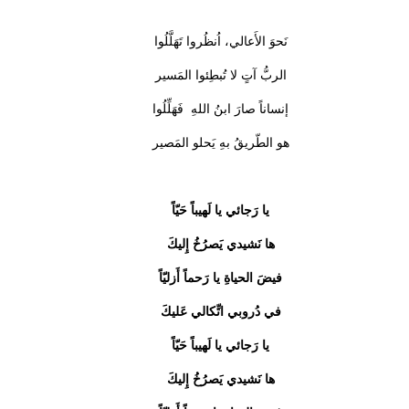
نَحوَ الأَعالي، اُنظُروا تَهَلَّلُوا
الربُّ آتٍ لا تُبطِئوا المَسير
إنساناً صارَ ابنُ اللهِ فَهَلِّلُوا
هو الطّريقُ بهِ يَحلو المَصير
يا رَجائي يا لَهيباً حَيّاً
ها نَشيدي يَصرُخُ إِليكَ
فيضَ الحياةِ يا رَحماً أَزليّاً
في دُروبي اتِّكالي عَليكَ
يا رَجائي يا لَهيباً حَيّاً
ها نَشيدي يَصرُخُ إِليكَ