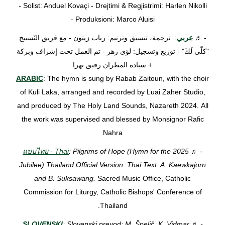
-
Solist: Anduel Kovaçi - Drejtimi & Regjistrimi: Harlen Nikolli
-
Produksioni: Marco Aluisi
- ♬
عربي
: ترجمة، تنسيق وترنيم: رباب زيتون - مع فريق التّسبيح
"كلّي لَكَ" - توزيع وتسجيل: لؤي زهر - تم العمل تحت إشراف وبركة
+ سيادة المطران رفيق نهرا
ARABIC
: The hymn is sung by Rabab Zaitoun, with the choir
of Kuli Laka, arranged and recorded by Luai Zaher Studio,
and produced by The Holy Land Sounds, Nazareth 2024.
All
the work was supervised and blessed by Monsignor Rafic
Nahra
แบบไทย - Thai
: Pilgrims of Hope (Hymn for the 2025
- ♬
Jubilee) Thailand Official Version. Thai Text: A. Kaewkajorn
and B. Suksawang.
Sacred Music Office, Catholic
Commission for Liturgy, Catholic Bishops' Conference of
Thailand.
SLOVENSKI
: Slovenski prevod: M. Špelič, K. Vidmar
- ♬