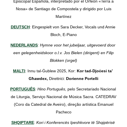
Episcopal Española, interpretado por el Orfeón «Terra a
Nosa» de Santiago de Compostela y dirigido por Luis
Martínez
DEUTSCH
:
Eingespielt von Sara Decker, Vocals und Annie
Bloch, E-Piano
NEDERLANDS
: Hymne voor het jubeljaar, uitgevoerd door
een gelegenheidskoor o.l.v. Jos Bielen (dirigent) en Filip
Blokken (orgel)
MALTI
: Innu tal-Ġublew 2025, Kor:
Kor tad-Djoċesi ta’
Għawdex,
Direttriċi:
Dorienne Portelli
PORTUGUÊS
: Hino Português,
pelo Secretariado Nacional
de Liturgia, Serviço Nacional de Música Sacra. CATEDRAV
(Coro da Catedral de Aveiro), direção artística Emanuel
Pacheco
SHQIPTARE
: Kori i Konferencës Ipeshkvore të Shqipërisë