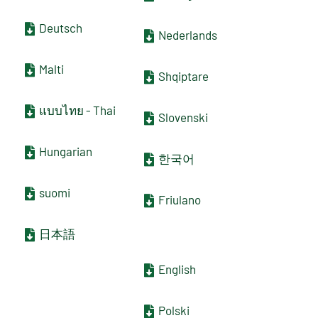
Deutsch
Nederlands
Malti
Shqiptare
แบบไทย - Thai
Slovenski
Hungarian
한국어
suomi
Friulano
日本語
English
Polski