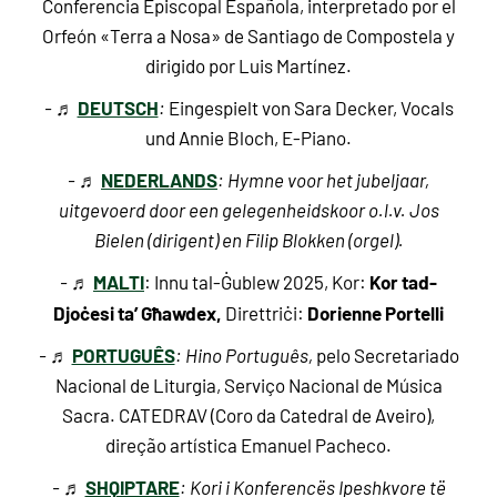
Conferencia Episcopal Española, interpretado por el
Orfeón «Terra a Nosa» de Santiago de Compostela y
dirigido por Luis Martínez.
DEUTSCH
- ♬
:
Eingespielt von Sara Decker, Vocals
und Annie Bloch, E-Piano.
NEDERLANDS
- ♬
: Hymne voor het jubeljaar,
uitgevoerd door een gelegenheidskoor o.l.v. Jos
Bielen (dirigent) en Filip Blokken (orgel).
MALTI
Kor tad-
- ♬
: Innu tal-Ġublew 2025, Kor:
Djoċesi ta’ Għawdex,
Dorienne Portelli
Direttriċi:
PORTUGUÊS
- ♬
: Hino Português,
pelo Secretariado
Nacional de Liturgia, Serviço Nacional de Música
Sacra. CATEDRAV (Coro da Catedral de Aveiro),
direção artística Emanuel Pacheco.
SHQIPTARE
- ♬
: Kori i Konferencës Ipeshkvore të