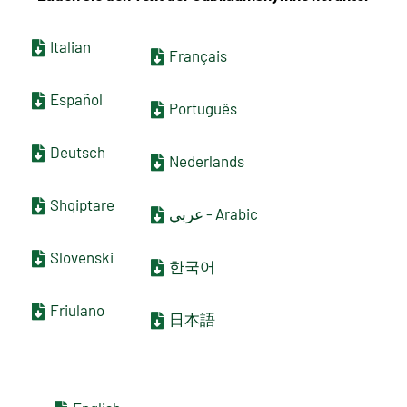
Italian
Français
Español
Português
Deutsch
Nederlands
Shqiptare
عربي - Arabic
Slovenski
한국어
Friulano
日本語