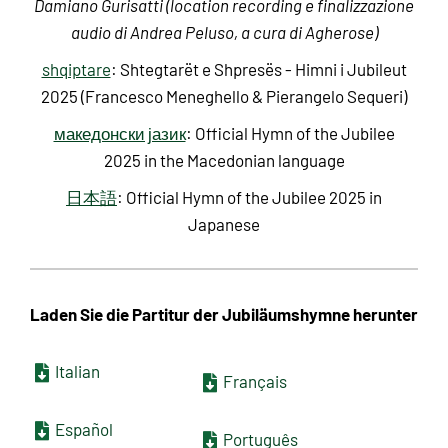
Damiano Gurisatti (location recording e finalizzazione
audio di Andrea Peluso, a cura di Agherose)
shqiptare
: Shtegtarët e Shpresës - Himni i Jubileut
2025 (Francesco Meneghello & Pierangelo Sequeri)
македонски јазик
: Official Hymn of the Jubilee
2025 in the Macedonian language
日本語
: Official Hymn of the Jubilee 2025 in
Japanese
Laden Sie die Partitur der Jubiläumshymne herunter
Italian
Français
Español
Português