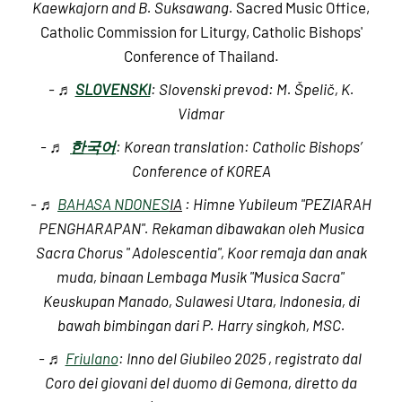
Kaewkajorn and B. Suksawang.
Sacred Music Office,
Catholic Commission for Liturgy, Catholic Bishops'
Conference of Thailand.
- ♬
SLOVENSKI
: Slovenski prevod: M. Špelič, K.
Vidmar
- ♬
한국어
: Korean translation: Catholic Bishops’
Conference of KOREA
- ♬
BAHASA ND
ONES
IA
: Himne Yubileum "PEZIARAH
PENGHARAPAN". Rekaman dibawakan oleh Musica
Sacra Chorus " Adolescentia", Koor remaja dan anak
muda, binaan Lembaga Musik "Musica Sacra"
Keuskupan Manado, Sulawesi Utara, Indonesia, di
bawah bimbingan dari P. Harry singkoh, MSC.
- ♬
Friulano
: Inno del Giubileo 2025 , registrato dal
Coro dei giovani del duomo di Gemona, diretto da