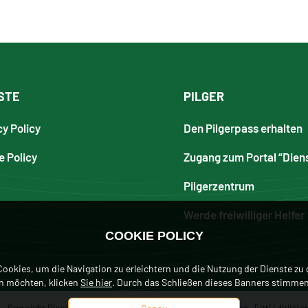
STE
PILGER
cy Policy
Den Pilgerpass erhalten
e Policy
Zugang zum Portal “Dien
Pilgerzentrum
Werde freiwilliger Helfer
COOKIE POLICY
ookies, um die Navigation zu erleichtern und die Nutzung der Dienste zu
en möchten, klicken
Sie hier
. Durch das Schließen dieses Banners stimmen
 Copyright Dicastero per L'Evangelizzazione, Città del Vaticano. Tutti i diritti so