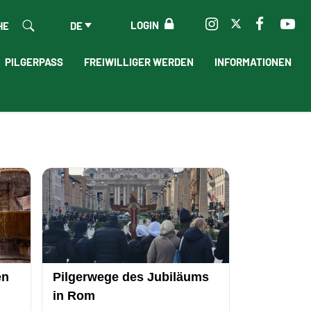
LOGIN
HE
DE
PILGERPASS
FREIWILLIGER WERDEN
INFORMATIONEN
en
Pilgerwege des Jubiläums
in Rom