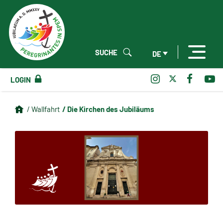
SUCHE
DE
LOGIN
/ Die Kirchen des Jubiläums
/ Wallfahrt