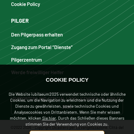
Cookie Policy
PILGER
Den Pilgerpass erhalten
Zugang zum Portal “Dienste”
Pilgerzentrum
Werde freiwilliger Helfer
COOKIE POLICY
Die Website iubilaeum2025 verwendet technische oder ähnliche
SUPPORTERS AND OFFICIAL LOGO LICENSEES OF JUBILEE
Cookies, um die Navigation zu erleichtern und die Nutzung der
Dienste zu gewährleisten, sowie technische Cookies und
2025
Analysecookies von Drittanbietern. Wenn Sie mehr wissen
möchten, klicken
Sie hier
. Durch das Schließen dieses Banners
stimmen Sie der Verwendung von Cookies zu.
©2022 2026 - Copyright Dicastero per L'Evangelizzazione, Città del