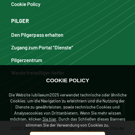
Cookie Policy
PILGER
Den Pilgerpass erhalten
Zugang zum Portal “Dienste”
Pilgerzentrum
Werde freiwilliger Helfer
COOKIE POLICY
Die Website iubilaeum2025 verwendet technische oder ähnliche
SUPPORTERS AND OFFICIAL LOGO LICENSEES OF JUBILEE
Cookies, um die Navigation zu erleichtern und die Nutzung der
Dienste zu gewährleisten, sowie technische Cookies und
2025
Analysecookies von Drittanbietern. Wenn Sie mehr wissen
möchten, klicken
Sie hier
. Durch das Schließen dieses Banners
stimmen Sie der Verwendung von Cookies zu.
©2022 2026 - Copyright Dicastero per L'Evangelizzazione, Città del