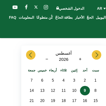
AR
الدخول الشخصي
الحجّ
الأخبار
بطاقة الحاجّ
كُن متطوعًا
المعلومات
FAQ
previous
أغسطس
next
−
+
2026
سبت
أحد
إثنين
ثلاثاء
أربعاء
خميس
جمعة
7
6
5
4
3
2
1
14
13
12
11
10
9
8
21
20
19
18
17
16
15