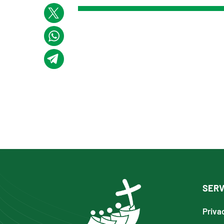
SERV
Priva