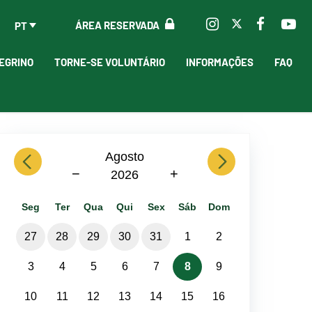
ÁREA RESERVADA
PT
EGRINO
TORNE-SE VOLUNTÁRIO
INFORMAÇÕES
FAQ
previous
Agosto
next
−
+
2026
Seg
Ter
Qua
Qui
Sex
Sáb
Dom
27
28
29
30
31
1
2
3
4
5
6
7
8
9
10
11
12
13
14
15
16