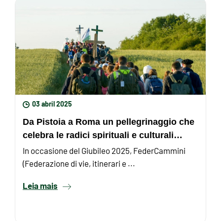
03 abril 2025
Da Pistoia a Roma un pellegrinaggio che
celebra le radici spirituali e culturali
d’Italia
In occasione del Giubileo 2025, FederCammini
(Federazione di vie, itinerari e ...
Leia mais