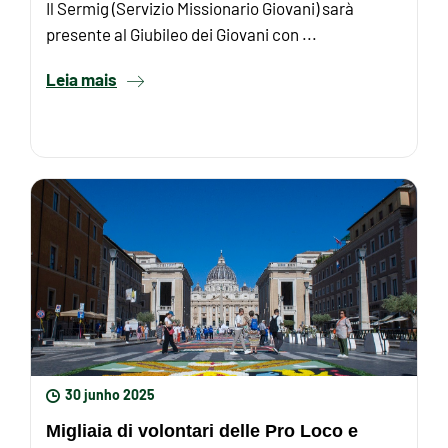
con il Servizio ...
Il Sermig (Servizio Missionario Giovani) sarà
presente al Giubileo dei Giovani con ...
Leia mais
30 junho 2025
Migliaia di volontari delle Pro Loco e