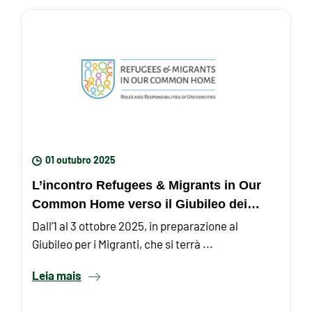
01 outubro 2025
L’incontro Refugees & Migrants in Our
Common Home verso il Giubileo dei
migranti
Dall’1 al 3 ottobre 2025, in preparazione al
Giubileo per i Migranti, che si terrà ...
Leia mais