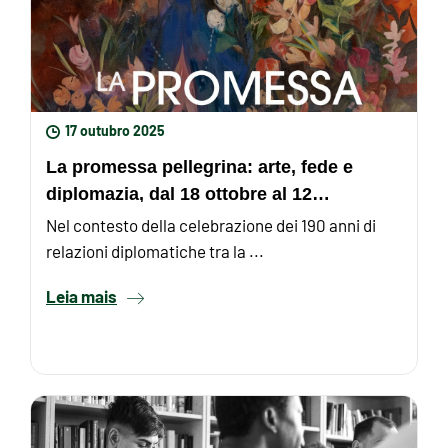
17 outubro 2025
La promessa pellegrina: arte, fede e
diplomazia, dal 18 ottobre al 12
novembre 2025 alla Pontificia ...
Nel contesto della celebrazione dei 190 anni di
relazioni diplomatiche tra la ...
Leia mais