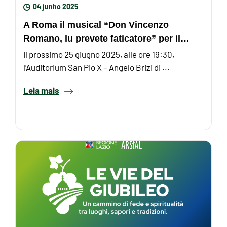
04 junho 2025
A Roma il musical “Don Vincenzo
Romano, lu prevete faticatore” per il
Giubileo dei Vescovi, ...
Il prossimo 25 giugno 2025, alle ore 19:30,
l’Auditorium San Pio X – Angelo Brizi di ...
Leia mais