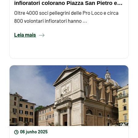
infioratori colorano Piazza San Pietro e
via della ...
Oltre 4000 soci pellegrini delle Pro Loco e circa
800 volontari infioratori hanno ...
Leia mais
06 junho 2025