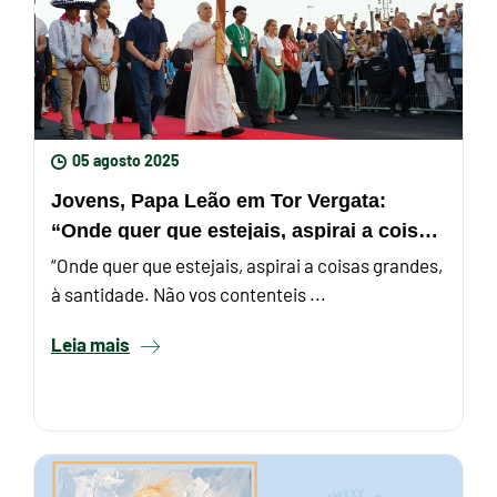
05 agosto 2025
Jovens, Papa Leão em Tor Vergata:
“Onde quer que estejais, aspirai a coisas
grandes, à santidade”
“Onde quer que estejais, aspirai a coisas grandes,
à santidade. Não vos contenteis ...
Leia mais