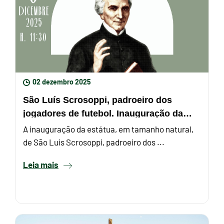
02 dezembro 2025
São Luís Scrosoppi, padroeiro dos
jogadores de futebol. Inauguração da
estátua a 5 de dezembro
A inauguração da estátua, em tamanho natural,
de São Luís Scrosoppi, padroeiro dos ...
Leia mais