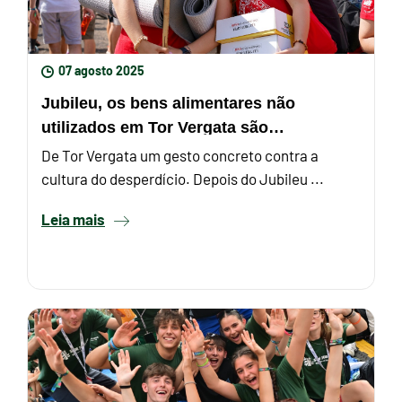
07 agosto 2025
Jubileu, os bens alimentares não
utilizados em Tor Vergata são
redistribuídos aos mais pobres
De Tor Vergata um gesto concreto contra a
cultura do desperdício. Depois do Jubileu ...
Leia mais