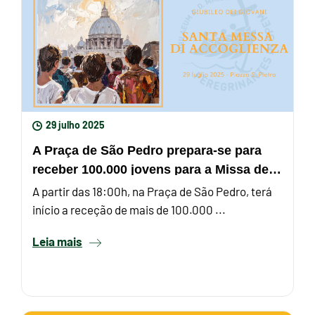
29 julho 2025
A Praça de São Pedro prepara-se para
receber 100.000 jovens para a Missa de
boas-vindas do Jubileu ...
A partir das 18:00h, na Praça de São Pedro, terá
início a receção de mais de 100.000 ...
Leia mais