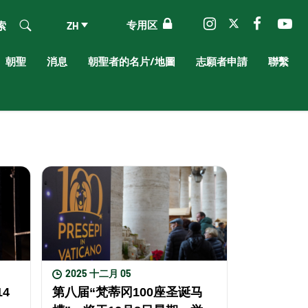
专用区
索
ZH
朝聖
消息
朝聖者的名片/地圖
志願者申請
聯繫
2025 十二月 05
4
第八届“梵蒂冈100座圣诞马