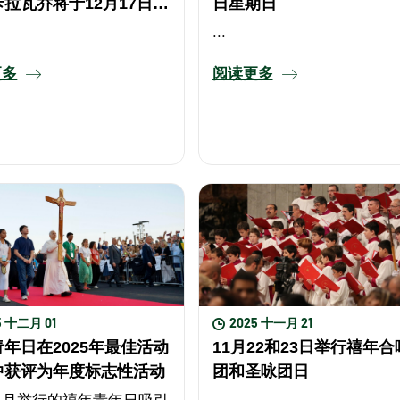
拉瓦乔将于12月17日起
日星期日
马展出
...
更多
阅读更多
5 十二月 01
2025 十一月 21
年日在2025年最佳活动
11月22和23日举行禧年合
中获评为年度标志性活动
团和圣咏团日
八月举行的禧年青年日吸引
...