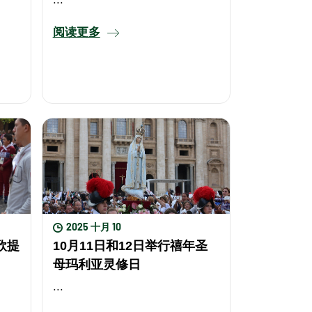
阅读更多
2025 十月 10
欣提
10月11日和12日举行禧年圣
母玛利亚灵修日
...