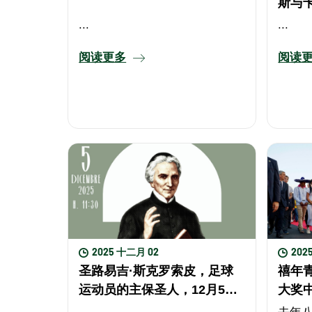
斯与卡
在罗
...
...
阅读更多
阅读
2025 十二月 02
202
圣路易吉·斯克罗索皮，足球
禧年青
运动员的主保圣人，12月5日
大奖
将举行雕像揭幕仪式。
...
去年