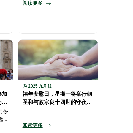
阅读更多
2025 九月 12
参加
禧年安慰日，星期一将举行朝
为和
圣和与教宗良十四世的守夜祈
祷
月份
...
邀请
阅读更多
论是