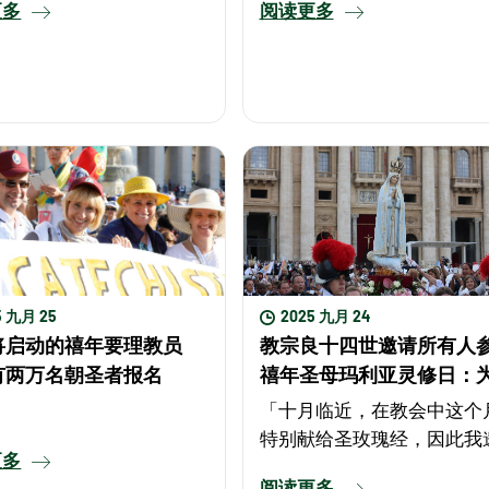
更多
阅读更多
5 九月 25
2025 九月 24
将启动的禧年要理教员
教宗良十四世邀请所有人
有两万名朝圣者报名
禧年圣母玛利亚灵修日：
平在广场上诵念玫瑰经
「十月临近，在教会中这个
特别献给圣玫瑰经，因此我
更多
大家在下个月的每一天，无
阅读更多