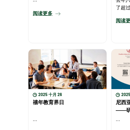
了超过
阅读更多
在20
阅读
Event 
2025 十月 26
202
禧年教育界日
尼西
——
...
...