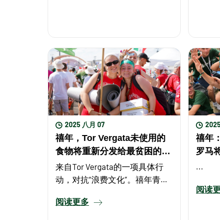
2025 八月 07
202
禧年，Tor Vergata未使用的
禧年
食物将重新分发给最贫困的人
罗马
群
来自Tor Vergata的一项具体行
...
动，对抗“浪费文化”。禧年青年
阅读
日结束后，在圣座福音传播部的
阅读更多
推动下，那些在Tor ...