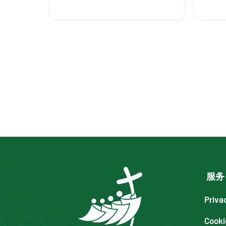
服务
Priva
Cooki