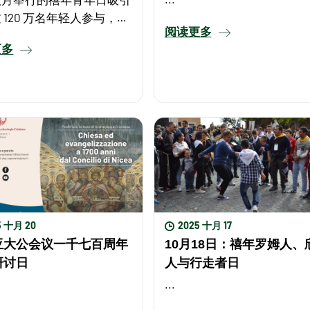
 120 万名年轻人参与，并
阅读更多
25年最佳活动大奖Best
更多
Awards 2025 ...
5 十月 20
2025 十月 17
亚大公会议一千七百周年
10月18日：禧年罗姆人、
研讨日
人与行走者日
...