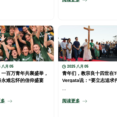
个人、家庭还是团体，都诵
瑰经，为世界和平祈求。」
教宗良十四世于今天 9 月 ...
5 八月 05
2025 八月 05
：一百万青年共襄盛举，
青年们，教宗良十四世在To
将永难忘怀的信仰盛宴
Vergata说：“要立志追求
的事物，追求成圣，无论
...
身处何地”
更多
阅读更多