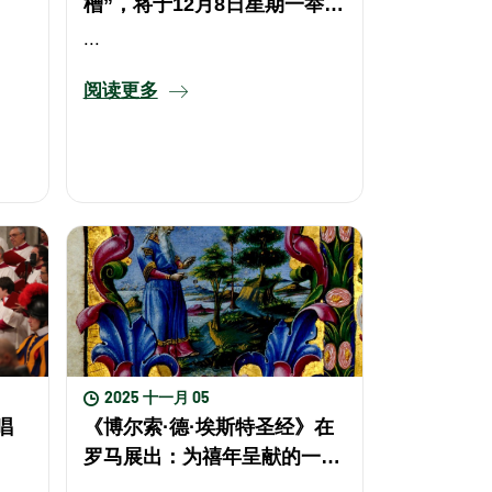
槽”，将于12月8日星期一举行
官方开幕仪式
...
阅读更多
2025 十一月 05
唱
《博尔索·德·埃斯特圣经》在
罗马展出：为禧年呈献的一部
杰作
...