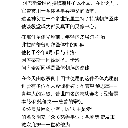
·阿巴斯堂区的持续朝拜圣体小堂。在此之前，
它曾被用于圣体圣事会神父的教堂。
这些神父在一个多世纪里主持了持续朝拜圣体，
使该教堂成为都灵真正的灵修中心。
在那件圣体光座前，年轻的皮埃尔·乔治·
弗拉萨蒂曾朝拜圣体中的耶稣，
他将于今年9月7日与卡洛·
阿库蒂斯一同被封圣。卡洛·
阿库蒂斯同样是圣体朝拜的使徒。
在今天由教宗良十四世使用的这件圣体光座前，
也曾有多位圣人虔诚祈祷：圣若望·鲍思高——
青年人的宗徒、普世闻名的慈幼会者；聖若瑟·
本笃·科托倫戈——慈善的宗徒，
关怀最贫困弱小者，以“天主是爱”
的名义创立了众多慈善事业；圣若瑟·贾发束——
教宗庇护十一世称他为