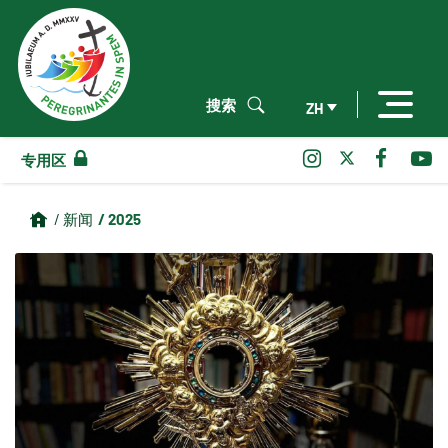
搜索
ZH
专用区
/ 2025
/ 新闻