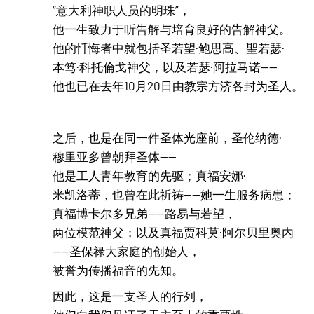
“意大利神职人员的明珠”，
他一生致力于听告解与培育良好的告解神父。
他的忏悔者中就包括圣若望·鲍思高、聖若瑟·
本笃·科托倫戈神父，以及若瑟·阿拉马诺——
他也已在去年10月20日由教宗方济各封为圣人。
之后，也是在同一件圣体光座前，圣伦纳德·
穆里亚多曾朝拜圣体——
他是工人青年教育的先驱；真福安娜·
米凯洛蒂，也曾在此祈祷——她一生服务病患；
真福博卡尔多兄弟——路易与若望，
两位模范神父；以及真福贾科莫·阿尔贝里奥内
——圣保禄大家庭的创始人，
被誉为传播福音的先知。
因此，这是一支圣人的行列，