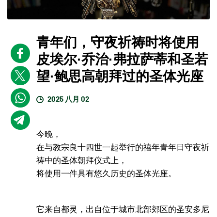
青年们，守夜祈祷时将使用
皮埃尔·乔治·弗拉萨蒂和圣若
望·鲍思高朝拜过的圣体光座
2025 八月 02
今晚，
在与教宗良十四世一起举行的禧年青年日守夜祈
祷中的圣体朝拜仪式上，
将使用一件具有悠久历史的圣体光座。
它来自都灵，出自位于城市北部郊区的圣安多尼