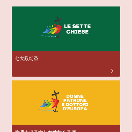
七大殿朝圣
欧洲主保圣女与女性教会圣师