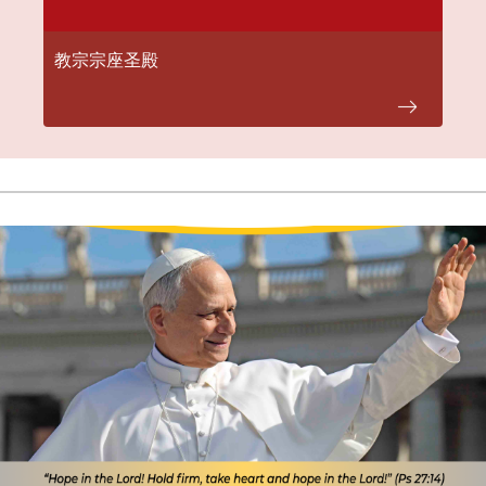
教宗宗座圣殿