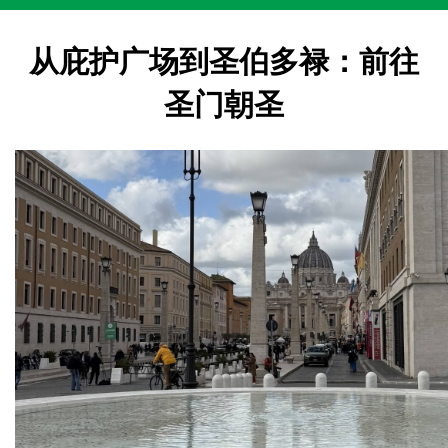
从庇护广场到圣伯多禄：前往
圣门朝圣