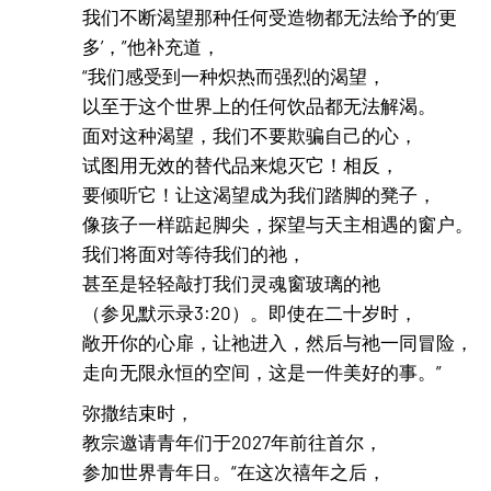
我们不断渴望那种任何受造物都无法给予的‘更
多’，”他补充道，
“我们感受到一种炽热而强烈的渴望，
以至于这个世界上的任何饮品都无法解渴。
面对这种渴望，我们不要欺骗自己的心，
试图用无效的替代品来熄灭它！相反，
要倾听它！让这渴望成为我们踏脚的凳子，
像孩子一样踮起脚尖，探望与天主相遇的窗户。
我们将面对等待我们的祂，
甚至是轻轻敲打我们灵魂窗玻璃的祂
（参见默示录3:20）。即使在二十岁时，
敞开你的心扉，让祂进入，然后与祂一同冒险，
走向无限永恒的空间，这是一件美好的事。”
弥撒结束时，
教宗邀请青年们于2027年前往首尔，
参加世界青年日。“在这次禧年之后，