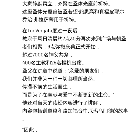
大家静默肃立，齐聚在圣体光座前祈祷。
这座圣体光座曾被圣若望·鲍思高和真福皮耶尔·
乔治·弗拉萨蒂用于祈祷。
在Tor Vergata度过一夜后，
教宗于周日清晨约7点30分再次来到广场与朝圣
者们相聚，9点弥撒庆典正式开始，
超过7000名神父共祭，
400名主教和25名枢机出席。
圣父在讲道中说道：“亲爱的朋友们，
我们并非为一种一切都理所当然、
停滞不前的生活而生，
而是为了在奉献与爱中不断更新的生命。”
他还对当天的读经内容进行了讲解，
内容包括训道篇和路加福音中厄玛乌门徒的故事
。
“因此，