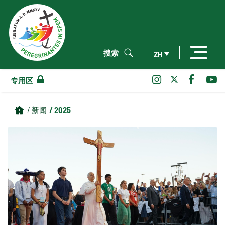
搜索
ZH
专用区
/ 2025
/ 新闻