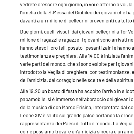
vedrete crescere ogni giorno, in voi e attorno a voi, 
l’omelia della S.Messa del Giubileo dei giovani che h
davanti a un milione di pellegrini provenienti da tutto
Due giorni, quelli vissuti dai giovani pellegrini a Tor V
milione di ragazzi e ragazze. I giovani sono arrivati n
hanno steso i loro teli, posato i pesanti zaini e hanno 
testimonianze e preghiera. Alle 14.00 è iniziata l’ani
varie parti del mondo, che si sono esibite per i giovan
introdotto la Veglia di preghiera, con testimonianze, es
dell’amicizia, del coraggio nelle scelte e della spiritual
Alle 19.20 un boato di festa ha accolto l’arrivo in elic
papamobile, si è immerso nell’abbraccio dei giovani co
della musica di don Marco Frisina, interpretata dal co
Leone XIV è salito sul grande palco portando la croce
rappresentanza dei Paesi di tutto il mondo. La Veglia 
come possiamo trovare un’amicizia sincera e un amo