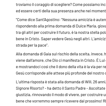
troviamo il coraggio di scegliere? Come possiamo inco
ed essere certi della sua presenza anche nei momenti
“Come dice Sant’Agostino: “Nessuna amicizia è autenti
rispondendo alla prima domanda di Dulce Maria, giova
tra gli altri per costruire il futuro, è la nostra stella po
bene in Cristo. Saper vedere Gesù negli altri. L’amic
strada per la pace”.
Alla domanda di Gaia sul rischio della scelta, invece, 
viene dall’amore, che Dio ci manifesta in Cristo. È Lu
e mostrandoci così che il dono della vita è la via per 
Gesù corrisponde alle attese più profonde del nostro 
L’ultima risposta è stata alla domanda di Will, 26 anni,
Signore Risorto? - ha detto il Santo Padre - Ascoltate
giustizia, rinnovando il modo di vivere, per costruire
bene che vorremmo sempre ricevere dal prossimo! Rim