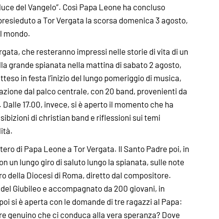
la luce del Vangelo”. Così Papa Leone ha concluso
a presieduto a Tor Vergata la scorsa domenica 3 agosto,
 il mondo.
ergata, che resteranno impressi nelle storie di vita di un
ella grande spianata nella mattina di sabato 2 agosto,
atteso in festa l’inizio del lungo pomeriggio di musica,
mazione dal palco centrale, con 20 band, provenienti da
i. Dalle 17.00, invece, si è aperto il momento che ha
ibizioni di christian band e riflessioni sui temi
ità.
ottero di Papa Leone a Tor Vergata. Il Santo Padre poi, in
n un lungo giro di saluto lungo la spianata, sulle note
ro della Diocesi di Roma, diretto dal compositore.
 del Giubileo e accompagnato da 200 giovani, in
poi si è aperta con le domande di tre ragazzi al Papa:
re genuino che ci conduca alla vera speranza? Dove