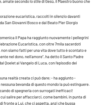
te, amate secondo lo stile di Gesù, il Maestro buono che
orazione eucaristica, raccolti in silenzio davanti
e da San Giovanni Bosco e dal Beato Pier Giorgio
 domenica il Papa ha raggiunto nuovamente i pellegrini
celebrazione Eucaristica, con oltre 7mila sacerdoti
, non siamo fatti per una vita dove tutto è scontato e
nte nel dono, nell'amore”, ha detto il Santo Padre
al Qoelet al Vangelo di Luca, con l’episodio dei
una realtà creata ci può dare; - ha aggiunto -
e nessuna bevanda di questo mondo la può estinguere.
rcando di spegnerla con surrogati inefficaci!
ui salire per affacciarci, come bambini, in punta di
 di fronte a Lui, che ci aspetta, anzi che bussa