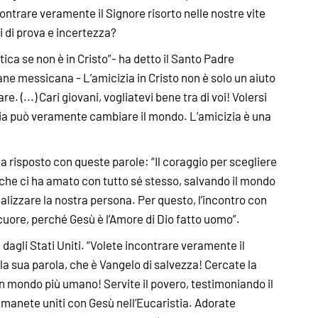
ntrare veramente il Signore risorto nelle nostre vite
 di prova e incertezza?
ca se non è in Cristo”- ha detto il Santo Padre
ne messicana - L’amicizia in Cristo non è solo un aiuto
lare. (...) Cari giovani, vogliatevi bene tra di voi! Volersi
izia può veramente cambiare il mondo. L’amicizia è una
ha risposto con queste parole: “Il coraggio per scegliere
i che ci ha amato con tutto sé stesso, salvando il mondo
realizzare la nostra persona. Per questo, l’incontro con
cuore, perché Gesù è l’Amore di Dio fatto uomo”.
 dagli Stati Uniti. “Volete incontrare veramente il
 la sua parola, che è Vangelo di salvezza! Cercate la
 un mondo più umano! Servite il povero, testimoniando il
anete uniti con Gesù nell’Eucaristia. Adorate