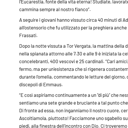
l’Eucarestia, fonte della vita eterna! Studiate, lavora
cammina sempre al nostro fianco”.
A seguire i giovani hanno vissuto circa 40 minuti di Ad
all’ostensorio che fu utilizzato per la preghiera anch
Frassati.
Dopo la notte vissuta a Tor Vergata, la mattina della
nella spianata attorno alle 7.30 e alle 9 è iniziata la 
concelebranti, 400 vescovi e 25 cardinali. “Cari amici
fermo, ma per un'esistenza che si rigenera costanteme
durante l’omelia, commentando le letture del giorno, d
discepoli di Emmaus.
“E così aspiriamo continuamente a un "di più" che ness
sentiamo una sete grande e bruciante a tal punto ch
Di fronte ad essa, non inganniamo il nostro cuore, ce
Ascoltiamola, piuttosto! Facciamone uno sgabello su c
piedi, alla finestra dell'incontro con Dio. Ci troveremo