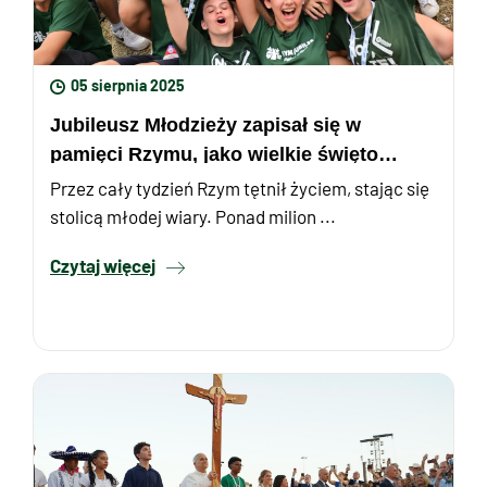
05 sierpnia 2025
Jubileusz Młodzieży zapisał się w
pamięci Rzymu, jako wielkie święto
wiary, w którym wzięło udział ...
Przez cały tydzień Rzym tętnił życiem, stając się
stolicą młodej wiary. Ponad milion ...
Czytaj więcej