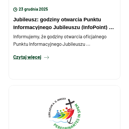
23 grudnia 2025
Jubileusz: godziny otwarcia Punktu
Informacyjnego Jubileuszu (InfoPoint) w
okresie bożonarodzeniowym ...
Informujemy, że godziny otwarcia oficjalnego
Punktu Informacyjnego Jubileuszu ...
Czytaj więcej