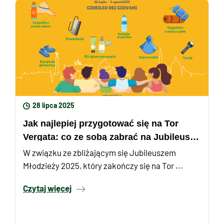
28 lipca 2025
Jak najlepiej przygotować się na Tor
Vergata: co ze sobą zabrać na Jubileusz
Młodzieży 2025
W związku ze zbliżającym się Jubileuszem
Młodzieży 2025, który zakończy się na Tor ...
Czytaj więcej