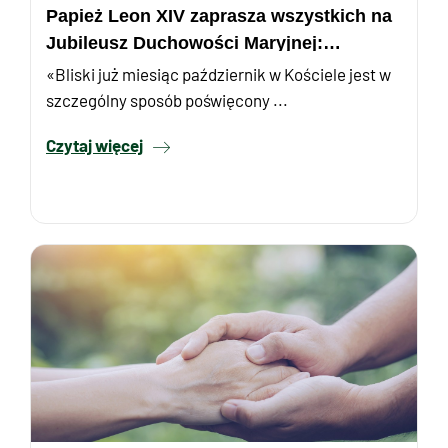
Papież Leon XIV zaprasza wszystkich na
Jubileusz Duchowości Maryjnej:
Modlitwa Różańcowa na Placu ...
«Bliski już miesiąc październik w Kościele jest w
szczególny sposób poświęcony ...
Czytaj więcej