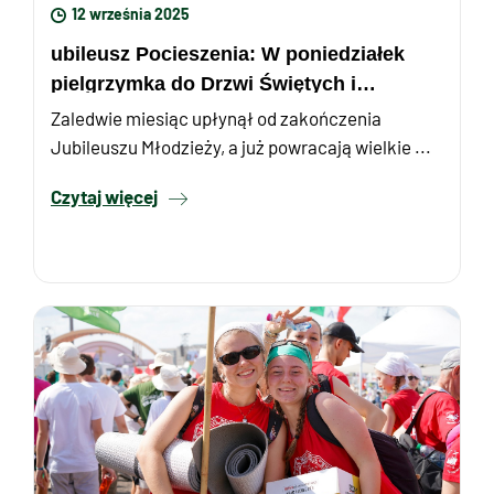
12 września 2025
ubileusz Pocieszenia: W poniedziałek
pielgrzymka do Drzwi Świętych i
Czuwanie z papieżem Leonem XIV
Zaledwie miesiąc upłynął od zakończenia
Jubileuszu Młodzieży, a już powracają wielkie ...
Czytaj więcej