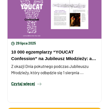
29 lipca 2025
10 000 egzemplarzy “YOUCAT
Confession” na Jubileusz Młodzieży: aby
na nowo odkryć Sakrament Pokuty i ...
Z okazji Dnia pokutnego podczas Jubileuszu
Młodzieży, który odbędzie się 1 sierpnia ...
Czytaj więcej