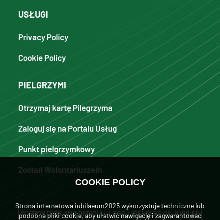
USŁUGI
Privacy Policy
Cookie Policy
PIELGRZYMI
Otrzymaj kartę Pilegrzyma
Zaloguj się na Portalu Usług
Punkt pielgrzymkowy
Zostań Wolontariuszem
COOKIE POLICY
Strona internetowa iubilaeum2025 wykorzystuje techniczne lub
SUPPORTERS AND OFFICIAL LOGO LICENSEES OF JUBILEE
podobne pliki cookie, aby ułatwić nawigację i zagwarantować