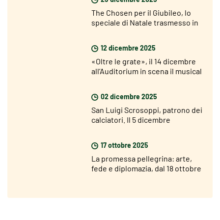
The Chosen per il Giubileo, lo
speciale di Natale trasmesso in
400 parrocchie italiane
12 dicembre 2025
«Oltre le grate», il 14 dicembre
all’Auditorium in scena il musical
che racconta le storie dei
detenuti
02 dicembre 2025
San Luigi Scrosoppi, patrono dei
calciatori. Il 5 dicembre
l’inaugurazione della statua
17 ottobre 2025
La promessa pellegrina: arte,
fede e diplomazia, dal 18 ottobre
al 12 novembre 2025 alla
Pontificia Università Gregoriana