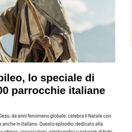
ileo, lo speciale di
0 parrocchie italiane
 di Gesù, da anni fenomeno globale, celebra il Natale con
le anche in italiano. Questo episodio, dedicato alla
o chiese, associazioni, enti benefici e network di fede