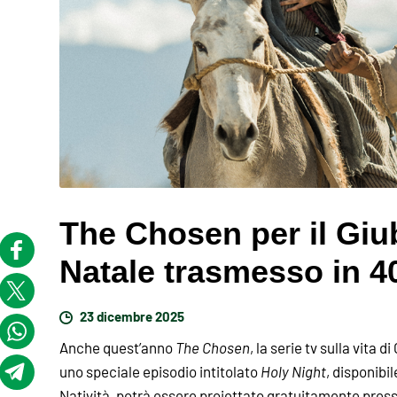
The Chosen per il Giub
Natale trasmesso in 40
23 dicembre 2025
Anche quest’anno
The Chosen
, la serie tv sulla vita
uno speciale episodio intitolato
Holy Night
, disponibi
Natività, potrà essere proiettato gratuitamente press