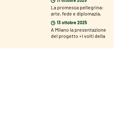
della statua
La promessa pellegrina:
arte, fede e diplomazia,
dal 18 ottobre al 12
13 ottobre 2025
novembre 2025 alla
A Milano la presentazione
Pontificia Università
del progetto «I volti della
Gregoriana
povertà in carcere» per il
Giubileo