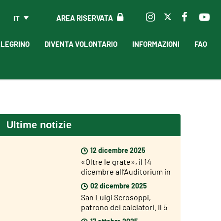
AREA RISERVATA
IT
LLEGRINO
DIVENTA VOLONTARIO
INFORMAZIONI
FAQ
Ultime notizie
12 dicembre 2025
«Oltre le grate», il 14
dicembre all’Auditorium in
scena il musical che
02 dicembre 2025
racconta le storie dei
San Luigi Scrosoppi,
detenuti
patrono dei calciatori. Il 5
dicembre l’inaugurazione
17 ottobre 2025