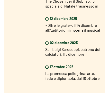
The Chosen per il Giubileo, lo
speciale di Natale trasmesso in
400 parrocchie italiane
12 dicembre 2025
«Oltre le grate», il 14 dicembre
all’Auditorium in scena il musical
che racconta le storie dei
detenuti
02 dicembre 2025
San Luigi Scrosoppi, patrono dei
calciatori. Il 5 dicembre
l’inaugurazione della statua
17 ottobre 2025
La promessa pellegrina: arte,
fede e diplomazia, dal 18 ottobre
al 12 novembre 2025 alla
Pontificia Università Gregoriana