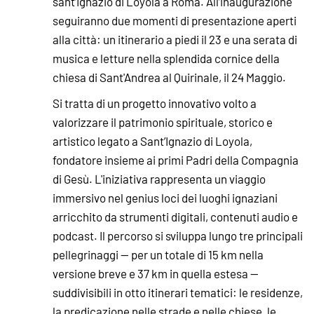
sant’Ignazio di Loyola a Roma. All’inaugurazione
seguiranno due momenti di presentazione aperti
alla città: un itinerario a piedi il 23 e una serata di
musica e letture nella splendida cornice della
chiesa di Sant'Andrea al Quirinale, il 24 Maggio.
Si tratta di un progetto innovativo volto a
valorizzare il patrimonio spirituale, storico e
artistico legato a Sant’Ignazio di Loyola,
fondatore insieme ai primi Padri della Compagnia
di Gesù. L'iniziativa rappresenta un viaggio
immersivo nel genius loci dei luoghi ignaziani
arricchito da strumenti digitali, contenuti audio e
podcast. Il percorso si sviluppa lungo tre principali
pellegrinaggi — per un totale di 15 km nella
versione breve e 37 km in quella estesa —
suddivisibili in otto itinerari tematici: le residenze,
la predicazione nelle strade e nelle chiese, le