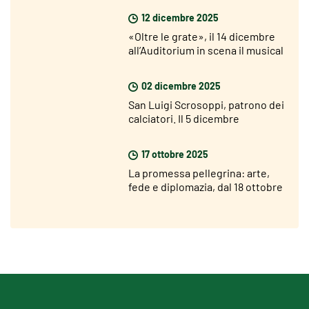
12 dicembre 2025
«Oltre le grate», il 14 dicembre
all’Auditorium in scena il musical
che racconta le storie dei
detenuti
02 dicembre 2025
San Luigi Scrosoppi, patrono dei
calciatori. Il 5 dicembre
l’inaugurazione della statua
17 ottobre 2025
La promessa pellegrina: arte,
fede e diplomazia, dal 18 ottobre
al 12 novembre 2025 alla
Pontificia Università Gregoriana