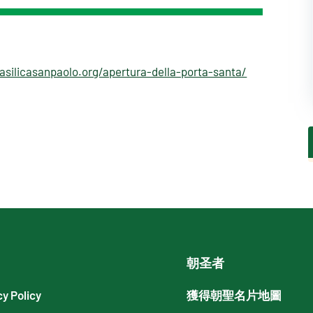
asilicasanpaolo.org/apertura-della-porta-santa/
朝圣者
cy Policy
獲得朝聖名片地圖