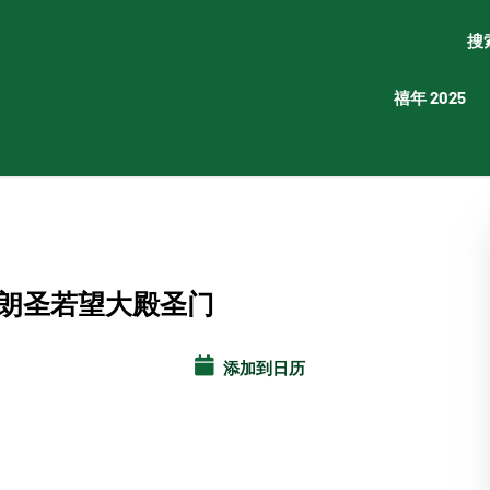
搜
禧年 2025
朗圣若望大殿圣门
添加到日历