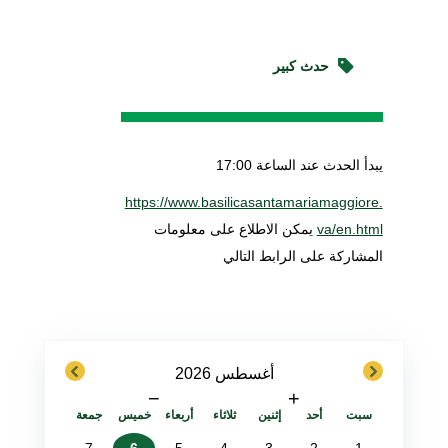
حدث كبير
يبدأ الحدث عند الساعة 17:00
https://www.basilicasantamariamaggiore.
va/en.html
يمكن الاطلاع على معلومات
المشاركة على الرابط التالي
next
previous
أغسطس 2026
−
+
سبت
أحد
إثنين
ثلاثاء
أربعاء
خميس
جمعة
7
6
5
4
3
2
1