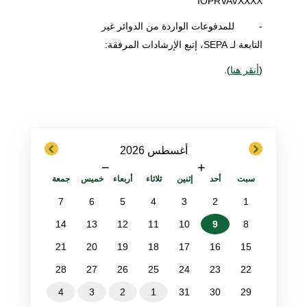
IOPRVAVXXXX
- للمدفوعات الواردة من الدوائر غير
التابعة لـ SEPA، إتبع الإرشادات المرفقة:
(
أنقر هنا
).
next
previous
أغسطس 2026
−
+
سبت
أحد
إثنين
ثلاثاء
أربعاء
خميس
جمعة
7
6
5
4
3
2
1
14
13
12
11
10
9
8
21
20
19
18
17
16
15
28
27
26
25
24
23
22
4
3
2
1
31
30
29