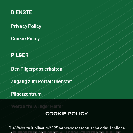
DIENSTE
Privacy Policy
Cookie Policy
PILGER
Den Pilgerpass erhalten
Zugang zum Portal “Dienste”
Pilgerzentrum
Werde freiwilliger Helfer
COOKIE POLICY
Die Website iubilaeum2025 verwendet technische oder ähnliche
SUPPORTERS AND OFFICIAL LOGO LICENSEES OF JUBILEE