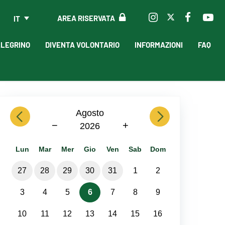
AREA RISERVATA
IT
LLEGRINO
DIVENTA VOLONTARIO
INFORMAZIONI
FAQ
previous
Agosto
next
−
+
2026
Lun
Mar
Mer
Gio
Ven
Sab
Dom
27
28
29
30
31
1
2
3
4
5
6
7
8
9
10
11
12
13
14
15
16