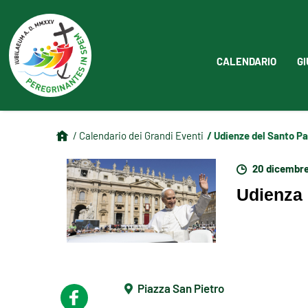
CALENDARIO
GI
/ Udienze del Santo P
/ Calendario dei Grandi Eventi
20 dicembr
Udienza 
Piazza San Pietro