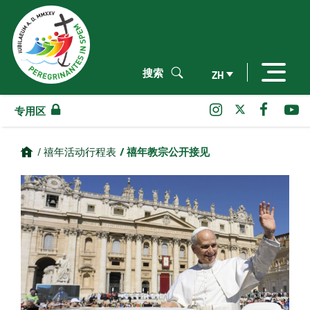
搜索
ZH
专用区
/ 禧年教宗公开接见
/ 禧年活动行程表