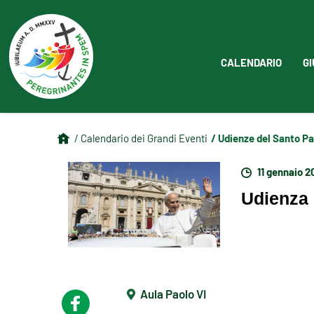
CALENDARIO
GI
/ Udienze del Santo P
/ Calendario dei Grandi Eventi
11 gennaio 2
Udienza 
Aula Paolo VI