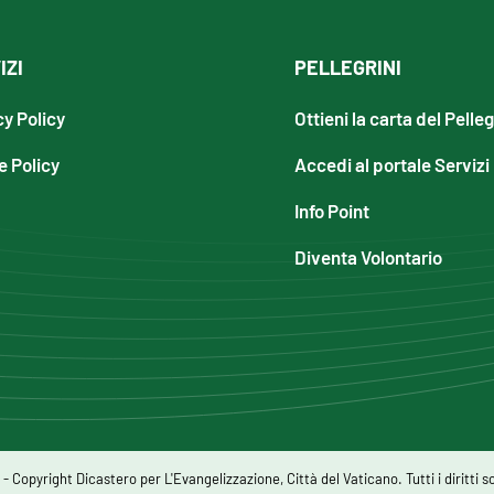
IZI
PELLEGRINI
cy Policy
Ottieni la carta del Pelle
e Policy
Accedi al portale Servizi
Info Point
Diventa Volontario
 Copyright Dicastero per L'Evangelizzazione, Città del Vaticano. Tutti i diritti so