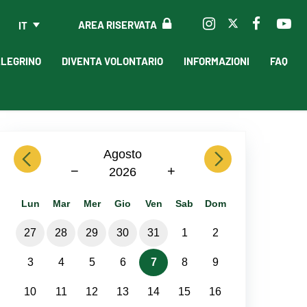
AREA RISERVATA
IT
LLEGRINO
DIVENTA VOLONTARIO
INFORMAZIONI
FAQ
previous
Agosto
next
−
+
2026
Lun
Mar
Mer
Gio
Ven
Sab
Dom
27
28
29
30
31
1
2
3
4
5
6
7
8
9
10
11
12
13
14
15
16