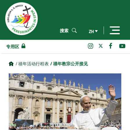
搜索
ZH
专用区
/ 禧年教宗公开接见
/ 禧年活动行程表