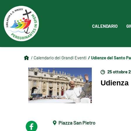
CALENDARIO
GI
/ Udienze del Santo P
/ Calendario dei Grandi Eventi
25 ottobre 
Udienza 
Piazza San Pietro