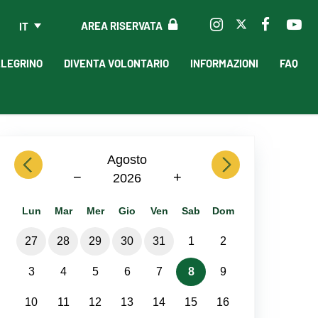
AREA RISERVATA
IT
LLEGRINO
DIVENTA VOLONTARIO
INFORMAZIONI
FAQ
previous
Agosto
next
−
+
2026
Lun
Mar
Mer
Gio
Ven
Sab
Dom
27
28
29
30
31
1
2
3
4
5
6
7
8
9
10
11
12
13
14
15
16