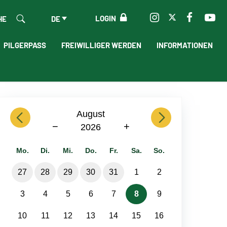
LOGIN
HE
DE
PILGERPASS
FREIWILLIGER WERDEN
INFORMATIONEN
previous
August
next
−
+
2026
Mo.
Di.
Mi.
Do.
Fr.
Sa.
So.
27
28
29
30
31
1
2
3
4
5
6
7
8
9
10
11
12
13
14
15
16