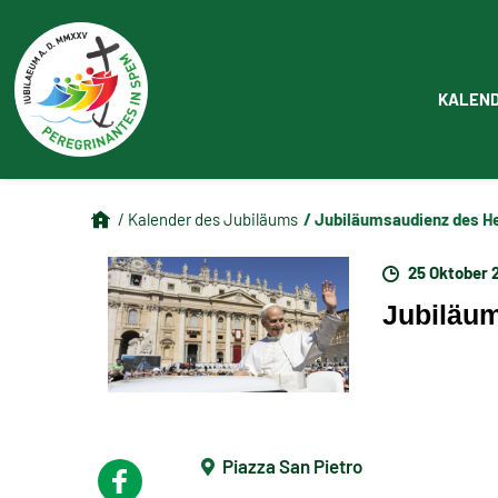
KALEN
/ Jubiläumsaudienz des He
/ Kalender des Jubiläums
25 Oktober 
Jubiläum
Piazza San Pietro