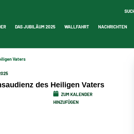
SUC
DER
DAS JUBILÄUM 2025
WALLFAHRT
NACHRICHTEN
iligen Vaters
2025
saudienz des Heiligen Vaters
ZUM KALENDER
HINZUFÜGEN