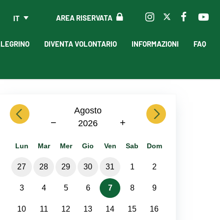
AREA RISERVATA
IT
LLEGRINO
DIVENTA VOLONTARIO
INFORMAZIONI
FAQ
previous
Agosto
next
−
+
2026
Lun
Mar
Mer
Gio
Ven
Sab
Dom
27
28
29
30
31
1
2
3
4
5
6
7
8
9
10
11
12
13
14
15
16