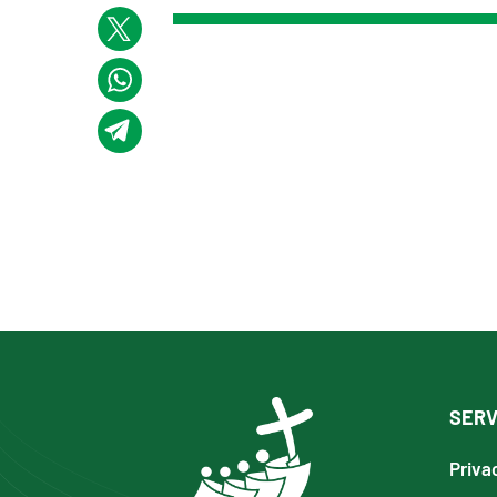
SERV
Priva