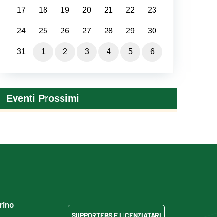
17
18
19
20
21
22
23
24
25
26
27
28
29
30
31
1
2
3
4
5
6
Eventi Prossimi
grino
SUPPORTERS E LICENZIATARI