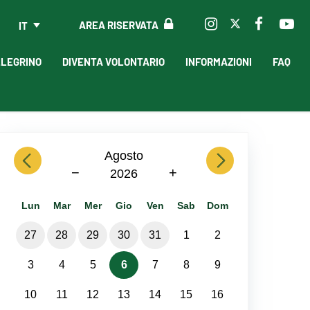
AREA RISERVATA
IT
LLEGRINO
DIVENTA VOLONTARIO
INFORMAZIONI
FAQ
previous
Agosto
next
−
+
2026
Lun
Mar
Mer
Gio
Ven
Sab
Dom
27
28
29
30
31
1
2
3
4
5
6
7
8
9
10
11
12
13
14
15
16