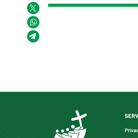
SERV
Priva