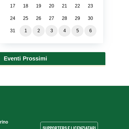
17
18
19
20
21
22
23
24
25
26
27
28
29
30
31
1
2
3
4
5
6
Eventi Prossimi
grino
SUPPORTERS E LICENZIATARI