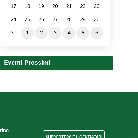
17
18
19
20
21
22
23
24
25
26
27
28
29
30
31
1
2
3
4
5
6
Eventi Prossimi
grino
SUPPORTERS E LICENZIATARI