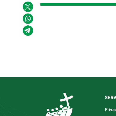
SERV
Priva