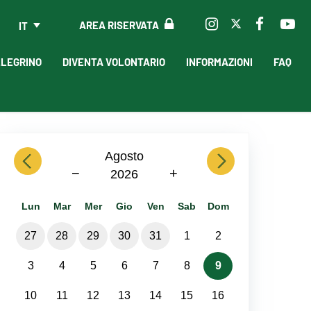
AREA RISERVATA
IT
LLEGRINO
DIVENTA VOLONTARIO
INFORMAZIONI
FAQ
previous
Agosto
next
−
+
2026
Lun
Mar
Mer
Gio
Ven
Sab
Dom
27
28
29
30
31
1
2
3
4
5
6
7
8
9
10
11
12
13
14
15
16