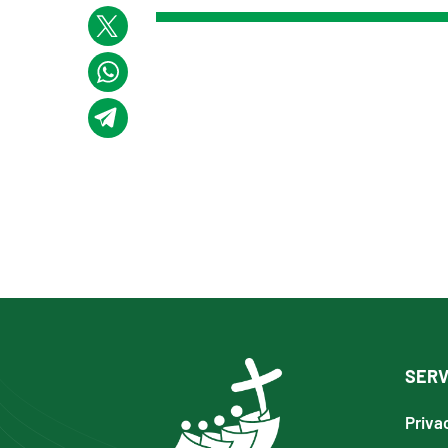
SERV
Priva