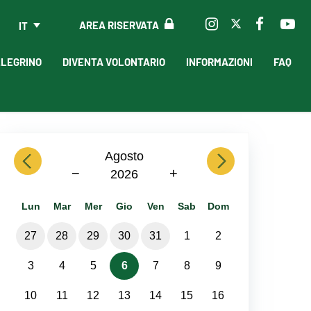
AREA RISERVATA
IT
LLEGRINO
DIVENTA VOLONTARIO
INFORMAZIONI
FAQ
previous
Agosto
next
−
+
2026
Lun
Mar
Mer
Gio
Ven
Sab
Dom
27
28
29
30
31
1
2
3
4
5
6
7
8
9
10
11
12
13
14
15
16