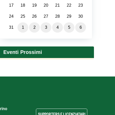
17
18
19
20
21
22
23
24
25
26
27
28
29
30
31
1
2
3
4
5
6
Eventi Prossimi
grino
SUPPORTERS E LICENZIATARI