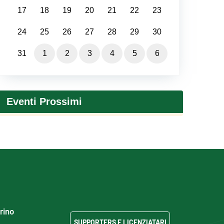
17
18
19
20
21
22
23
24
25
26
27
28
29
30
31
1
2
3
4
5
6
Eventi Prossimi
grino
SUPPORTERS E LICENZIATARI