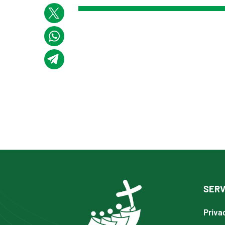
SERV
Priva