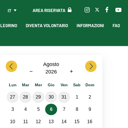
AREA RISERVATA
IT
LLEGRINO
DIVENTA VOLONTARIO
INFORMAZIONI
FAQ
previous
Agosto
next
−
+
2026
Lun
Mar
Mer
Gio
Ven
Sab
Dom
27
28
29
30
31
1
2
3
4
5
6
7
8
9
10
11
12
13
14
15
16