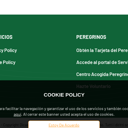
ICIOS
PEREGRINOS
cy Policy
Obtén la Tarjeta del Per
e Policy
Accede al portal de Serv
Centro Acogida Peregrin
Hazte Voluntario
COOKIE POLICY
ra facilitar la navegación y garantizar el uso de los servicios y también c
aquí
. Al cerrar este banner usted acepta el uso de cookies.
 Copyright Dicastero per L'Evangelizzazione, Città del Vaticano. Tutti i diritti so
Estoy De Acuerdo