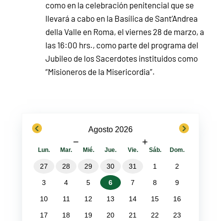
como en la celebración penitencial que se
llevará a cabo en la Basílica de Sant’Andrea
della Valle en Roma, el viernes 28 de marzo, a
las 16:00 hrs., como parte del programa del
Jubileo de los Sacerdotes instituidos como
“Misioneros de la Misericordia”.
previous
next
Agosto 2026
−
+
Lun.
Mar.
Mié.
Jue.
Vie.
Sáb.
Dom.
27
28
29
30
31
1
2
3
4
5
6
7
8
9
10
11
12
13
14
15
16
17
18
19
20
21
22
23