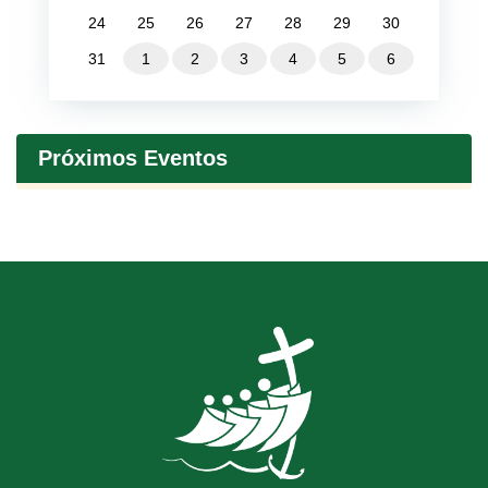
24
25
26
27
28
29
30
31
1
2
3
4
5
6
Próximos Eventos