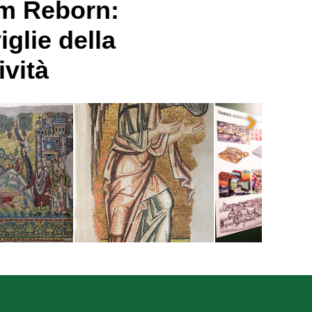
m Reborn:
glie della
ività