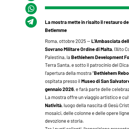
La mostra mette in risalto il restauro del
Betlemme
L’Ambasciata dell
Roma, ottobre 2025 —
Sovrano Militare Ordine di Malta
, l’Alto
Bethlehem Development Fo
Palestina, la
Terra Santa, e sotto il patrocinio del Di
Bethlehem Reborn
l’apertura della mostra “
Museo di San Salvator
ospitata presso il
gennaio 2026
, e farà parte delle celebra
La mostra offre un viaggio artistico e cul
Natività
, luogo della nascita di Gesù Cris
mosaici, delle colonne e delle opere ligne
devozione e storia.
Tra i punti salienti, l’esposizione presen