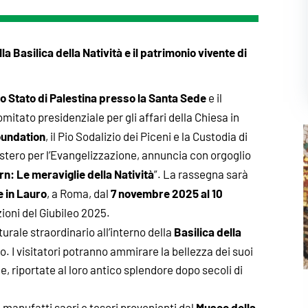
la Basilica della Natività e il patrimonio vivente di
o Stato di Palestina presso la Santa Sede
e il
 Comitato presidenziale per gli affari della Chiesa in
undation
, il Pio Sodalizio dei Piceni e la Custodia di
castero per l’Evangelizzazione, annuncia con orgoglio
: Le meraviglie della Natività
”. La rassegna sarà
e in Lauro
7 novembre 2025 al 10
, a Roma, dal
zioni del Giubileo 2025.
Basilica della
turale straordinario all’interno della
to. I visitatori potranno ammirare la bellezza dei suoi
e, riportate al loro antico splendore dopo secoli di
Museo della
ta manufatti sacri e tesori provenienti dal