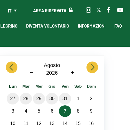
AREA RISERVATA
IT
LLEGRINO
DIVENTA VOLONTARIO
INFORMAZIONI
FAQ
previous
Agosto
next
−
+
2026
Lun
Mar
Mer
Gio
Ven
Sab
Dom
27
28
29
30
31
1
2
3
4
5
6
7
8
9
10
11
12
13
14
15
16