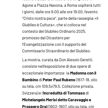
Agone a Piazza Navona, a Roma ospiterà tutti
i giorni, dalle ore 9.00 alle ore 19.00, l’evento
“Cristo nostra pace”, parte della rassegna «Il
Giubileo è Cultura», che si colloca nel
contesto del Giubileo Ordinario 2025,
promosso dal Dicastero per
l’Evangelizzazione con il supporto del
Commissario Straordinario del Giubileo.
La mostra, curata da Don Alessio Geretti,
consiste nell’esposizione di due opere di
Madonna con il
eccezionale importanza: la
Bambino
Peter Paul Rubens
di
(1617-18, olio
su tela, cm 109,5x79,5. Collezione privata,
Incredulità di Tommaso
Svizzera) e l'
di
Michelangelo Merisi detto Caravaggio e
Prospero Orsi
(1602-1607, olio su tela, cm