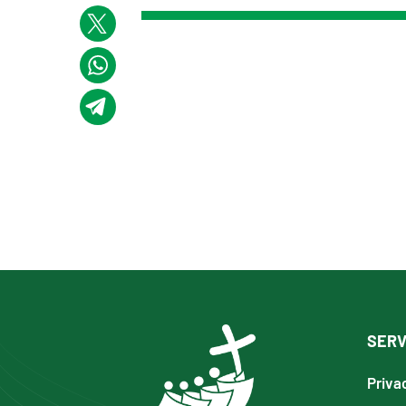
SERV
Priva