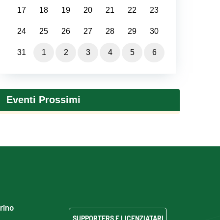
17
18
19
20
21
22
23
24
25
26
27
28
29
30
31
1
2
3
4
5
6
Eventi Prossimi
grino
SUPPORTERS E LICENZIATARI