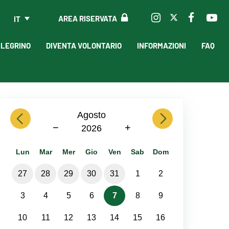
AREA RISERVATA
IT
LLEGRINO
DIVENTA VOLONTARIO
INFORMAZIONI
FAQ
previous
Agosto
next
−
+
2026
Lun
Mar
Mer
Gio
Ven
Sab
Dom
27
28
29
30
31
1
2
3
4
5
6
7
8
9
10
11
12
13
14
15
16