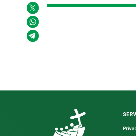
SERV
Priva