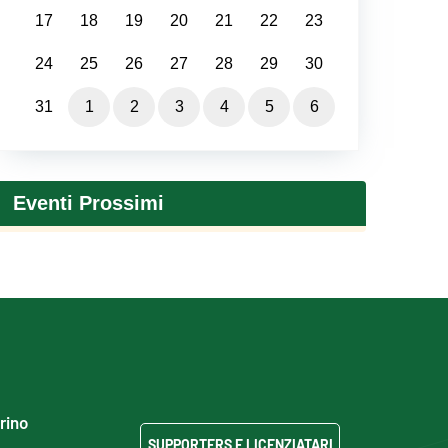
17
18
19
20
21
22
23
24
25
26
27
28
29
30
31
1
2
3
4
5
6
Eventi Prossimi
grino
SUPPORTERS E LICENZIATARI