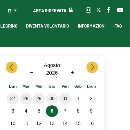
AREA RISERVATA
IT
LLEGRINO
DIVENTA VOLONTARIO
INFORMAZIONI
FAQ
previous
Agosto
next
−
+
2026
Lun
Mar
Mer
Gio
Ven
Sab
Dom
27
28
29
30
31
1
2
3
4
5
6
7
8
9
10
11
12
13
14
15
16