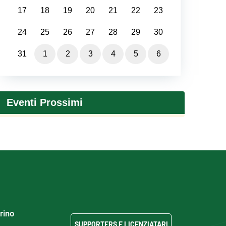
17
18
19
20
21
22
23
24
25
26
27
28
29
30
31
1
2
3
4
5
6
Eventi Prossimi
grino
SUPPORTERS E LICENZIATARI