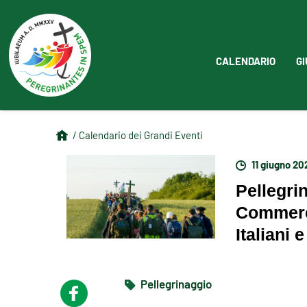
CALENDARIO
GI
/ Calendario dei Grandi Eventi
11 giugno 20
Pellegri
Commerci
Italiani 
Pellegrinaggio