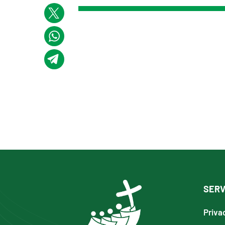
SERV
Priva