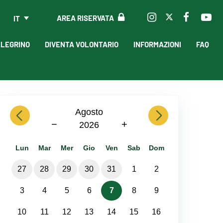
AREA RISERVATA
IT
LLEGRINO
DIVENTA VOLONTARIO
INFORMAZIONI
FAQ
previous
Agosto
next
−
+
2026
Lun
Mar
Mer
Gio
Ven
Sab
Dom
27
28
29
30
31
1
2
3
4
5
6
7
8
9
10
11
12
13
14
15
16