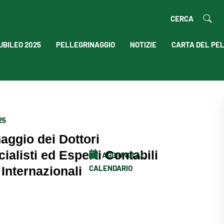
CERCA
UBILEO 2025
PELLEGRINAGGIO
NOTIZIE
CARTA DEL PE
25
naggio dei Dottori
alisti ed Esperti Contabili
AGGIUNGI AL
CALENDARIO
e Internazionali