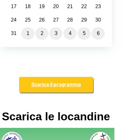
17
18
19
20
21
22
23
24
25
26
27
28
29
30
31
1
2
3
4
5
6
Scarica il programma
Scarica le locandine