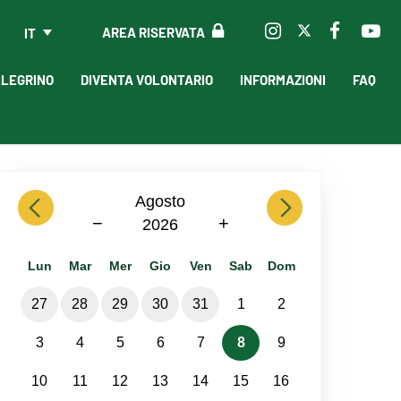
AREA RISERVATA
IT
LLEGRINO
DIVENTA VOLONTARIO
INFORMAZIONI
FAQ
previous
Agosto
next
−
+
2026
Lun
Mar
Mer
Gio
Ven
Sab
Dom
27
28
29
30
31
1
2
3
4
5
6
7
8
9
10
11
12
13
14
15
16