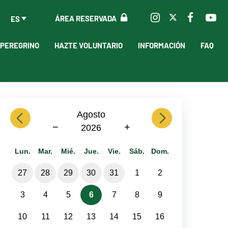
ÁREA RESERVADA
ES
 PEREGRINO
HAZTE VOLUNTARIO
INFORMACIÓN
FAQ
previous
Agosto
next
−
+
2026
Lun.
Mar.
Mié.
Jue.
Vie.
Sáb.
Dom.
27
28
29
30
31
1
2
3
4
5
6
7
8
9
10
11
12
13
14
15
16