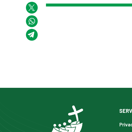
SERV
Priva